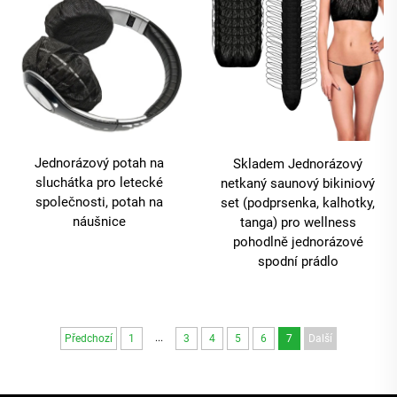
Jednorázový potah na
Skladem Jednorázový
sluchátka pro letecké
netkaný saunový bikiniový
společnosti, potah na
set (podprsenka, kalhotky,
náušnice
tanga) pro wellness
pohodlně jednorázové
spodní prádlo
...
Předchozí
1
3
4
5
6
7
Další