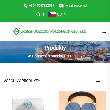
+86-15607122519
[email protected]
CS
Produkty
Domovská stránka
>
Produkty
VŠECHNY PRODUKTY