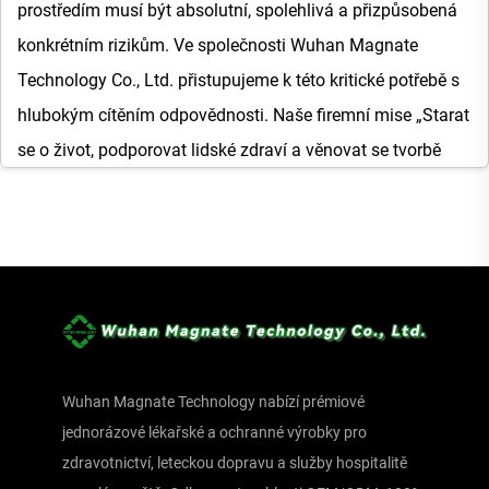
prostředím musí být absolutní, spolehlivá a přizpůsobená
konkrétním rizikům. Ve společnosti Wuhan Magnate
Technology Co., Ltd. přistupujeme k této kritické potřebě s
hlubokým cítěním odpovědnosti. Naše firemní mise „Starat
se o život, podporovat lidské zdraví a věnovat se tvorbě
vysoce kvalitních lékařských přístrojů a služeb“ je
základním kamenem, na němž jsme postavili širokou škálu
jednorázové ochranné oděvy. Jako vedoucí profesionální
dodavatel v Číně dodáváme nejvyšší kvalitu produktů,
podloženou profesionalitou, odborností a individuálním
přístupem, aby byli odborníci i osoby, kterým slouží,
chráněni po celém světě.
Wuhan Magnate Technology nabízí prémiové
Naše rozsáhlé zkušenosti v výrobě široké škály
jednorázové lékařské a ochranné výrobky pro
jednorázových lékařských potřeb, od příslušenství
zdravotnictví, leteckou dopravu a služby hospitalitě