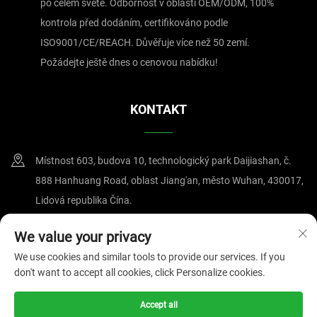
po celém světě. Odbornost v oblasti OEM/ODM, 100%
určeného speciálně pro MRI až po operační pláště, nám
kontrola před dodáním, certifikováno podle
poskytly hluboké porozumění chování materiálů, přesnosti
ISO9001/CE/REACH. Důvěřuje více než 50 zemí.
návrhu a kritické roli kontroly kontaminace. Tato odborná
Požádejte ještě dnes o cenovou nabídku!
způsobilost je přímo integrována do každého kusu oděvu z
naší nabídky jednorázové ochranné pracovní oděvy. Naše
KONTAKT
produkty si získaly důvěru klientů po celé Evropě, Severní
Americe, Blízkém východě a Africe, což svědčí o našem
Místnost 603, budova 10, technologický park Daijiashan, č.
neochvějném závazku kvalitě a spokojenosti zákazníků,
888 Hanhuang Road, oblast Jiang'an, město Wuhan, 430017,
který podporuje náš tým dobře vyškolených a zkušených
Lidová republika Čína.
specialistů. Vážíme si svého renomé a jsme vždy k
dispozici, abychom vám poskytli profesionální služby a
+86-15607122519
We value your privacy
kvalitní zboží, čímž zajistíme, že vaše rozhodnutí používat
We use cookies and similar tools to provide our services. If you
[email protected]
don't want to accept all cookies, click Personalize cookies.
naše jednorázové ochranné oděvy bude pro obě strany
výhodné a posílí bezpečnostní opatření ve vaší organizaci.
Accept all
Všechna práva vyhrazena © 2025 Wuhan Magnate Technology Co., Ltd.