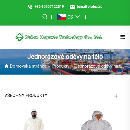
+86-15607122519
[email protected]
CS
Jednorázové oděvy na tělo
Domovská stránka
>
Produkty
>
Jednorázové oděvy na tělo
VŠECHNY PRODUKTY