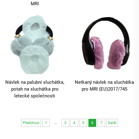
MRI
Návlek na palubní sluchátka,
Netkaný návlek na sluchátka
potah na sluchátka pro
pro MRI (EU)2017/745
letecké společnosti
...
Předchozí
1
3
4
5
6
7
Další