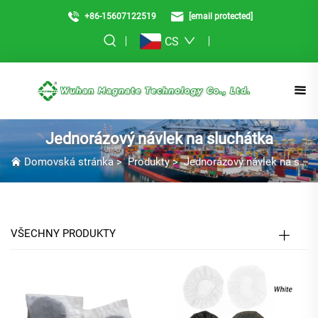
+86-15607122519
[email protected]
CS
Jednorázový návlek na sluchátka
Domovská stránka
>
Produkty
>
Jednorázový návlek na sluchátka
VŠECHNY PRODUKTY