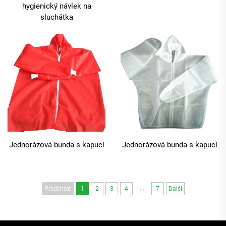
hygienický návlek na
sluchátka
Jednorázová bunda s kapucí
Jednorázová bunda s kapucí
...
Předchozí
1
2
3
4
7
Další