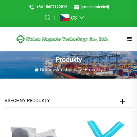
+86-15607122519
[email protected]
CS
Produkty
Domovská stránka
>
Produkty
VŠECHNY PRODUKTY