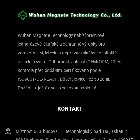
Wuhan Magnate Technology nabízí prémiové
jednorázové lékařské a ochranné výrobky pro
zdravotnictví, leteckou dopravu a služby hospitalitě
po celém světě. Odbornost v oblasti OEM/ODM, 100%
kontrola před dodáním, certifikováno podle
ISO9001/CE/REACH. Důvěřuje více než 50 zemí.
Požádejte ještě dnes o cenovou nabídku!
KONTAKT
Místnost 603, budova 10, technologický park Daijiashan, č.
888 Hanhuang Road, oblast Jiang'an, město Wuhan, 430017,