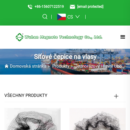
+86-15607122519
[email protected]
CS
Síťové čepice na vlasy
Domovská stránka
>
Produkty
>
Jednorázový Hlavní Úbor
>
VŠECHNY PRODUKTY