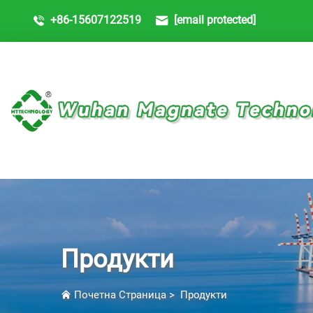
+86-15607122519
[email protected]
Продукти
Почетна Страница
>
Продукти