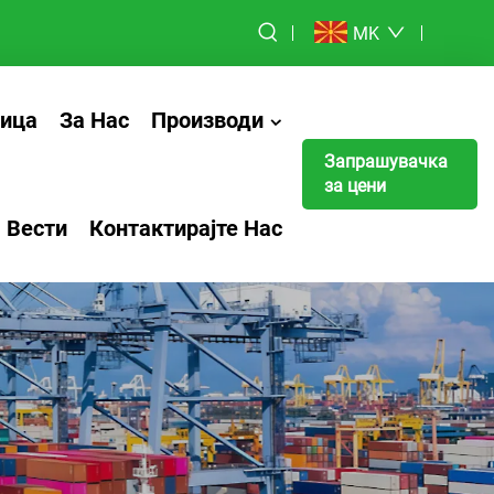
MK
ница
За Нас
Производи
Запрашувачка
за цени
Вести
Контактирајте Нас