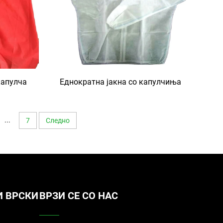
капулча
Еднократна јакна со капулчиња
...
7
Следно
И ВРСКИ
ВРЗИ СЕ СО НАС