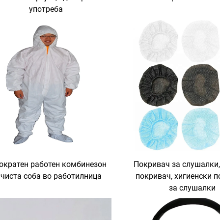
употреба
ократен работен комбинезон
Покривач за слушалки,
 чиста соба во работилница
покривач, хигиенски 
за слушалки