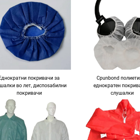
Еднократни покривачи за
Сpunbond полиети
шалки во лет, диспоѕабилни
еднократен покрив
покривачи
слушалки