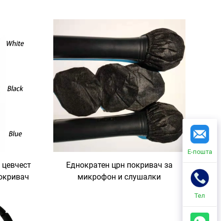
Е-пошта
 цевчест
Еднократен црн покривач за
покривач
микрофон и слушалки
Тел