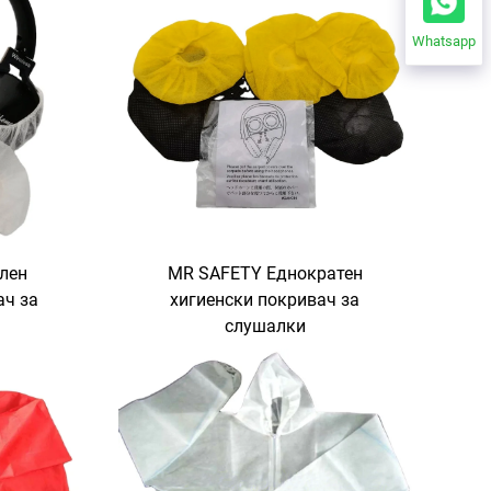
Whatsapp
лен
MR SAFETY Еднократен
ач за
хигиенски покривач за
слушалки