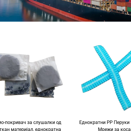
ио-покривач за слушалки од
Еднократни PP Перуки
-ткан материјал, еднократна
Мрежи за коса