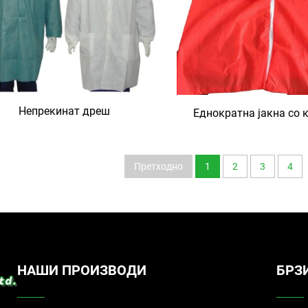
Непрекинат дреш
Еднократна јакна со 
Претходно
1
2
3
4
НАШИ ПРОИЗВОДИ
БРЗ