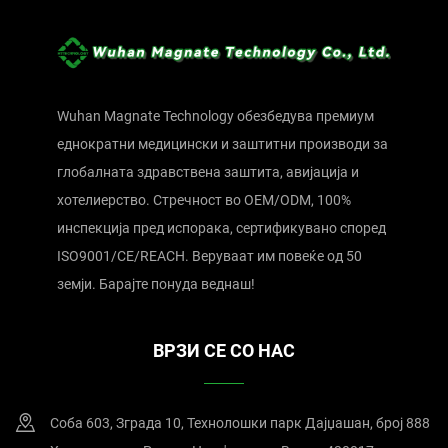
Wuhan Magnate Technology обезбедува премиум
еднократни медицински и заштитни производи за
глобалната здравствена заштита, авијација и
хотелиерство. Стречност во OEM/ODM, 100%
инспекција пред испорака, сертификувано според
ISO9001/CE/REACH. Веруваат им повеќе од 50
земји. Барајте понуда веднаш!
ВРЗИ СЕ СО НАС
Соба 603, Зграда 10, Технолошки парк Дајџашан, број 888