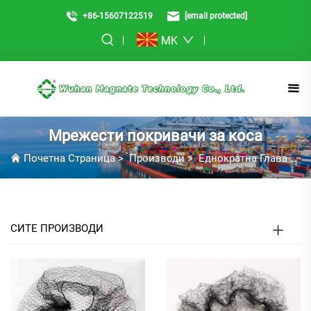
+86-15607122519
[email protected]
MK
Мрежести покривачи за коса
Почетна Страница
>
Производи
>
Еднократна Глава Облека
СИТЕ ПРОИЗВОДИ