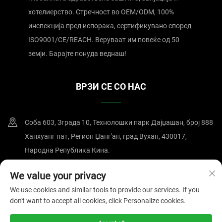
хотелиерство. Стречност во OEM/ODM, 100%
инспекција пред испорака, сертификувано според
ISO9001/CE/REACH. Веруваат им повеќе од 50
земји. Барајте понуда веднаш!
ВРЗИ СЕ СО НАС
Соба 603, Зграда 10, Технолошки парк Дајџашан, број 888
Ханхуанг пат, Регион Џанг'ан, град Вухан, 430017,
Народна Република Кина.
+86-15607122519
We value your privacy
We use cookies and similar tools to provide our services. If you
[email protected]
don't want to accept all cookies, click Personalize cookies.