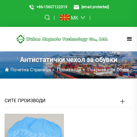
+86-15607122519
[email protected]
MK
Антистатички чехол за обувки
Почетна Страница
>
Производи
>
Покривка За Обувки
СИТЕ ПРОИЗВОДИ