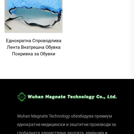
Еднократна Спроводлива
Лента Внатрешна Обувка
Покривка за Обувки
Wuhan Magnate Technology обезбедува премиум
еднократни медицински и заштитни производи за
глобалната здравствена заштита, авијација и