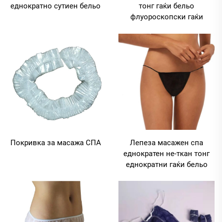
еднократно сутиен бельо
тонг гаќи бельо
флуороскопски гаќи
Покривка за масажа СПА
Лепеза масажен спа
еднократен не-ткан тонг
еднократни гаќи бельо