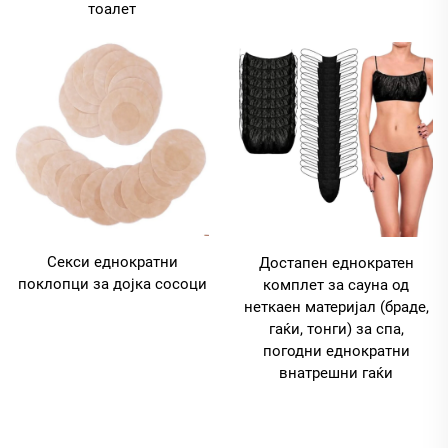
тоалет
Секси еднократни
Достапен еднократен
поклопци за дојка сосоци
комплет за сауна од
неткаен материјал (браде,
гаќи, тонги) за спа,
погодни еднократни
внатрешни гаќи