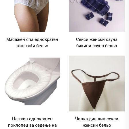
Масажен спа еднократен
Секси женски сауна
тонг гаќи бельо
бикини сауна бельо
Не-ткан еднократен
Чипка дишлив секси
поклопец за седење на
женски бельо