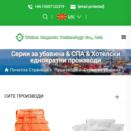
+86-15607122519
[email protected]
MK
Серии за убавина & СПА & Хотелски
еднократни производи
Почетна Страница
>
Производи
>
Серии за убавина & СПА & Хотелски еднократни производи
СИТЕ ПРОИЗВОДИ