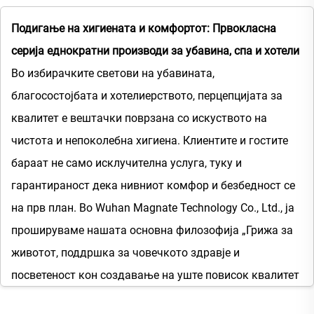
Подигање на хигиената и комфортот: Првокласна
серија еднократни производи за убавина, спа и хотели
Во избирачките светови на убавината,
благосостојбата и хотелиерството, перцепцијата за
квалитет е вештачки поврзана со искуството на
чистота и непоколебна хигиена. Клиентите и гостите
бараат не само исклучителна услуга, туку и
гарантираност дека нивниот комфор и безбедност се
на прв план. Во Wuhan Magnate Technology Co., Ltd., ја
прошируваме нашата основна филозофија „Грижа за
животот, поддршка за човечкото здравје и
посветеност кон создавање на уште повисок квалитет
на медицински уреди и услуги“ надвор од клиничките