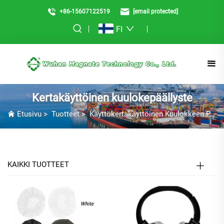
+86-15607122519
[email protected]
FI
Kertakäyttöinen kuulokepäällyste
Etusivu
>
Tuotteet
>
Käyttökertakäyttöinen Kuulokkeen Peite
KAIKKI TUOTTEET