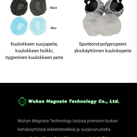
Kuulokkeen suojapeite,
Spunbond-polypropeeni
kuulokkeen holkki,
yksikäyttöinen kuulokepeite
hygieninen kuulokkeen peite
Wuhan Magnate Technology tarjoaa premium-luokan
kertakäyttöisiä lääketieteellisiä ja suojavarusteita