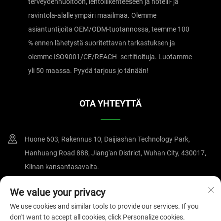
terveydenhuoltoon, lentoliikenteeseen ja hotelli- ja
ravintola-alalle ympäri maailmaa. Olemme
asiantuntijoita OEM/ODM-tuotannossa, teemme 100
% ennen lähetystä suoritettavan tarkastuksen ja
olemme ISO9001/CE/REACH -sertifioituja. Luotamme
yli 50 maassa. Pyydä tarjous jo tänään!
OTA YHTEYTTÄ
Huone 603, Rakennus 10, Daijiashan Technology Park,
Hanhuang Road 888, Jiang'an District, Wuhan City, 430017,
Kiinan kansantasavalta.
+86-15607122519
We value your privacy
We use cookies and similar tools to provide our services. If you
[email protected]
don't want to accept all cookies, click Personalize cookies.