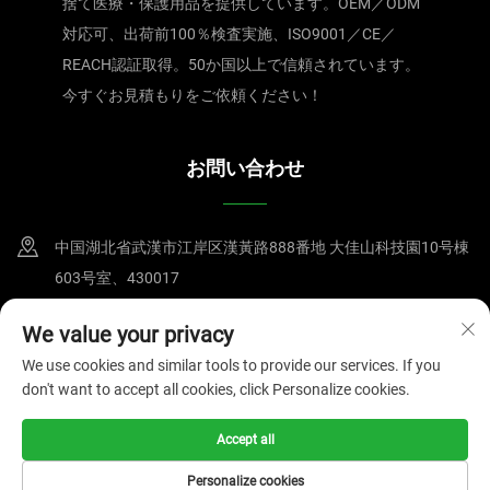
捨て医療・保護用品を提供しています。OEM／ODM
対応可、出荷前100％検査実施、ISO9001／CE／
REACH認証取得。50か国以上で信頼されています。
今すぐお見積もりをご依頼ください！
お問い合わせ
中国湖北省武漢市江岸区漢黃路888番地 大佳山科技園10号棟
603号室、430017
+86-15607122519
We value your privacy
We use cookies and similar tools to provide our services. If you
[email protected]
don't want to accept all cookies, click Personalize cookies.
Accept all
Copyright © 2025 武漢マグネートテクノロジー有限公司
プライバシー
ポリシー
Personalize cookies