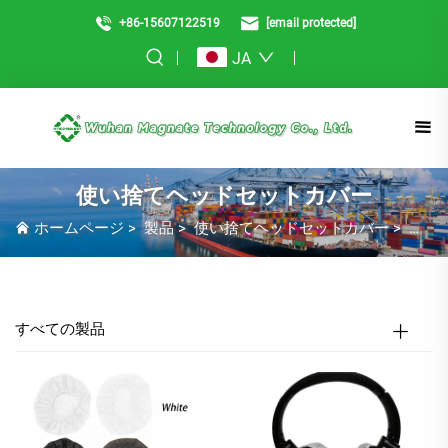
+86-15607122519
[email protected]
JA
使い捨てヘッドセットカバー
ホームページ
>
製品
>
使い捨てヘッドセットカバー
>
使い
すべての製品