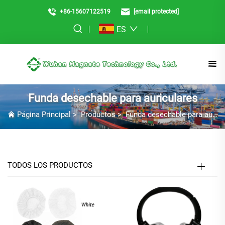
+86-15607122519
[email protected]
ES
Funda desechable para auriculares
Página Principal
>
Productos
>
Funda desechable para auriculares
TODOS LOS PRODUCTOS