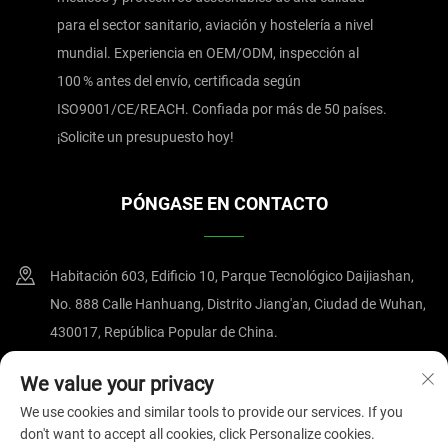
para el sector sanitario, aviación y hostelería a nivel
mundial. Experiencia en OEM/ODM, inspección al
100 % antes del envío, certificada según
ISO9001/CE/REACH. Confiada por más de 50 países.
¡Solicite un presupuesto hoy!
PÓNGASE EN CONTACTO
Habitación 603, Edificio 10, Parque Tecnológico Daijiashan,
No. 888 Calle Hanhuang, Distrito Jiang'an, Ciudad de Wuhan,
430017, República Popular de China.
+86-15607122519
We value your privacy
We use cookies and similar tools to provide our services. If you
[email protected]
don't want to accept all cookies, click Personalize cookies.