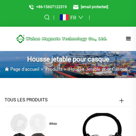
+86-15607122519
[email protected]
FR
Housse jetable pour casque
Page d'accueil
>
Produits
>
Housse Jetable pour Casque
>
H
TOUS LES PRODUITS