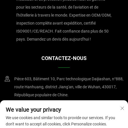
pour les secteurs de la santé, de l'aviation et de
l'hôtellerie à travers le monde. Expertise en OEM/ODM,
inspection complète avant expédition, certifié
ISO9001/CE/REACH. Fait confiance dans plus de 50
pays. Demandez un devis dès aujourd'hui !
CONTACTEZ-NOUS
Pièce 603, Bâtiment 10, Parc technologique Daijiashan, n°888,
route Hanhuang, district Jiang'an, ville de Wuhan, 430017,
République populaire de Chine.
+86-15607122519
We value your privacy
We use cookies and similar tools to provide our services. If you
[email protected]
don't want to accept all cookies, click Personalize cookies.