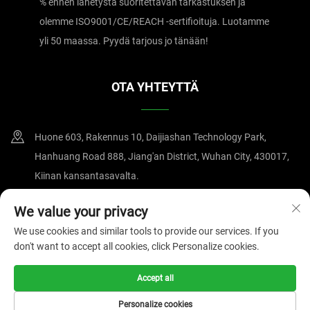
% ennen lähetystä suoritettavan tarkastuksen ja
olemme ISO9001/CE/REACH -sertifioituja. Luotamme
yli 50 maassa. Pyydä tarjous jo tänään!
OTA YHTEYTTÄ
Huone 603, Rakennus 10, Daijiashan Technology Park,
Hanhuang Road 888, Jiang'an District, Wuhan City, 430017,
Kiinan kansantasavalta.
+86-15607122519
We value your privacy
We use cookies and similar tools to provide our services. If you
[email protected]
don't want to accept all cookies, click Personalize cookies.
Accept all
Tekijänoikeus © 2025 Wuhan Magnate Technology Co., Ltd.
Tietosuojakäytäntö
Personalize cookies