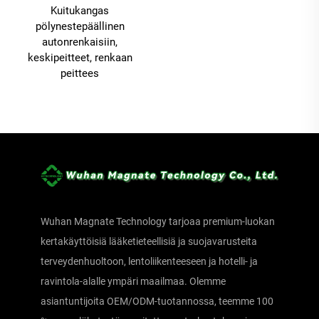
Kuitukangas
pölynestepäällinen
autonrenkaisiin,
keskipeitteet, renkaan
peittees
Wuhan Magnate Technology tarjoaa premium-luokan
kertakäyttöisiä lääketieteellisiä ja suojavarusteita
terveydenhuoltoon, lentoliikenteeseen ja hotelli- ja
ravintola-alalle ympäri maailmaa. Olemme
asiantuntijoita OEM/ODM-tuotannossa, teemme 100