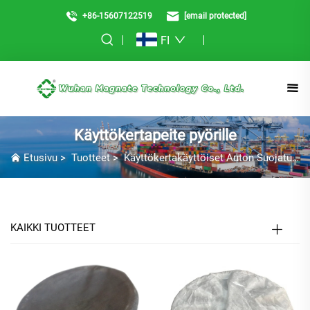
+86-15607122519
[email protected]
FI
Käyttökertapeite pyörille
Etusivu
>
Tuotteet
>
Käyttökertakäyttöiset Auton Suojatuotteet
KAIKKI TUOTTEET