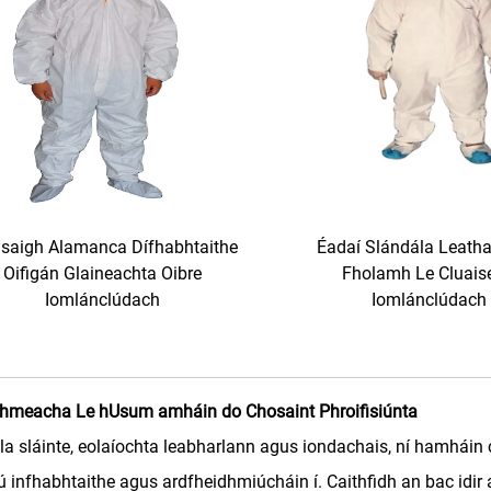
asaigh Alamanca Dífhabhtaithe
Éadaí Slándála Leath
Oifigán Glaineachta Oibre
Fholamh Le Cluais
Iomlánclúdach
Iomlánclúdach
dhmeacha Le hUsum amháin do Chosaint Phroifisiúnta
sláinte, eolaíochta leabharlann agus iondachais, ní hamháin c
infhabhtaithe agus ardfheidhmiúcháin í. Caithfidh an bac idir 