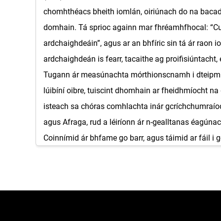
chomhthéacs bheith iomlán, oiriúnach do na bacadó
domhain. Tá sprioc againn mar fhréamhfhocal: “Cuid
ardchaighdeáin”, agus ar an bhfíric sin tá ár raon io
ardchaighdeán is fearr, tacaithe ag proifisiúntacht
Tugann ár measúnachta mórthionscnamh i dteipmhil
lúibíní oibre, tuiscint dhomhain ar fheidhmíocht n
isteach sa chóras comhlachta inár gcríchchumraío
agus Afraga, rud a léiríonn ár n-gealltanas éagúnac
Coinnímid ár bhfame go barr, agus táimid ar fáil i
Córas Comhlachta ina chinneadh leasúil dá bheith 
Afhacaíl Straitéiseach ar Ár gCóras Comhlachta
Cuimsíonn an téarma Cuid Eite ar Thel i mBainisti
agus leibhéil éagsúla nochtaithe. Forbraíodar ár lín