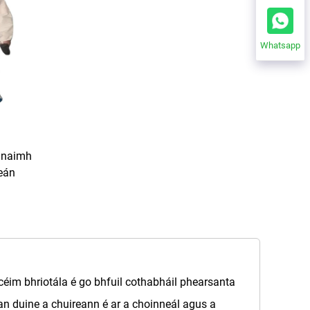
Whatsapp
anaimh
eán
éim bhriotála é go bhfuil cothabháil phearsanta
an duine a chuireann é ar a choinneál agus a