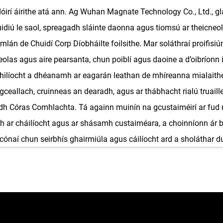
irí áirithe atá ann. Ag Wuhan Magnate Technology Co., Ltd., gl
iú le saol, spreagadh sláinte daonna agus tiomsú ar theicneola
mlán de Chuidí Corp Díobháilte foilsithe. Mar soláthraí proifisiún
, eolas agus aire pearsanta, chun poiblí agus daoine a d’oibrío
íocht a dhéanamh ar eagarán leathan de mhíreanna mialaitheac
a gceallach, cruinneas an dearadh, agus ar thábhacht rialú truai
dh Córas Comhlachta. Tá againn muinín na gcustaiméirí ar fud 
h ar cháilíocht agus ar shásamh custaiméara, a choinníonn ár bhf
 gcónaí chun seirbhís ghairmiúla agus cáilíocht ard a sholáthar 
agat chun do chuid prótacal slándála a fheabhsú.
úchán speictream leathan de chuid éadaigh, gach ceann díobh de
e táirge go straitéiseach chun réiteach a sholáthar do gach scéal