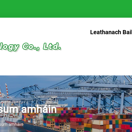
Leathanach Bai
Usum amháin
Usum amháin