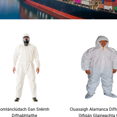
Iomlánclúdach Gan Sréimh
Cluasaigh Alamanca Dífh
Dífhabhtaithe
Oifigán Glaineachta 