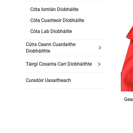
Cóta Iomlán Díobháilte
Cóta Cuairteoir Díobháilte
Cóta Lab Díobháilte
Cúlra Ceann Cuardaithe
Díobháithte
Táirgí Cosanta Carr Díobháithte
Curadóir Uasaitheach
Gean