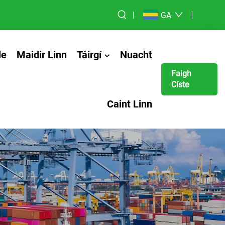
GA
le
Maidir Linn
Táirgí
Nuacht
Faigh
Císte
Caint Linn