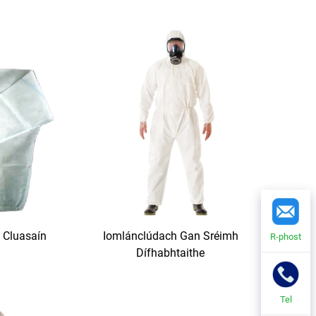
 Cluasaín
Iomlánclúdach Gan Sréimh
R-phost
Dífhabhtaithe
Tel