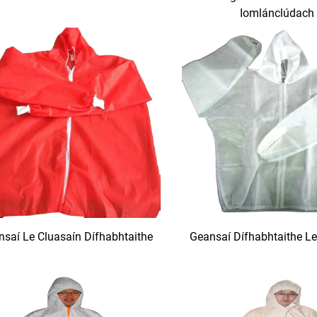
Iomlánclúdach
saí Le Cluasaín Dífhabhtaithe
Geansaí Dífhabhtaithe Le