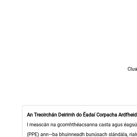
Clu
An Treoirchán Deirimh do Éadaí Corpacha Ardfhei
I meascán na gcomhthéacsanna casta agus éagsúla 
(PPE) ann—ba bhuinneadh bunúsach slándála, rialú 