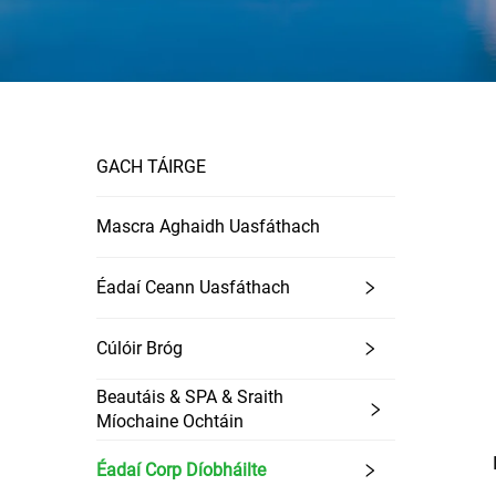
GACH TÁIRGE
Mascra Aghaidh Uasfáthach
Éadaí Ceann Uasfáthach
Cúlóir Bróg
Beautáis & SPA & Sraith
Míochaine Ochtáin
Éadaí Corp Díobháilte