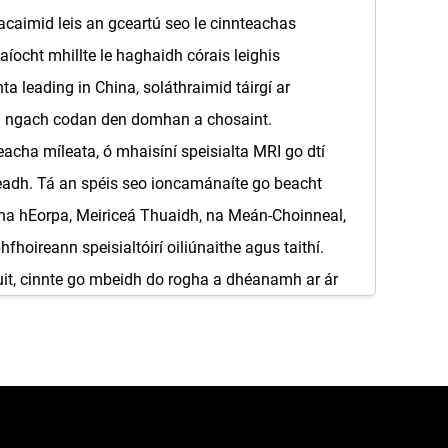
acaimid leis an gceartú seo le cinnteachas
íocht mhillte le haghaidh córais leighis
ta leading in China, soláthraimid táirgí ar
nn i ngach codan den domhan a chosaint.
ha míleata, ó mhaisíní speisialta MRI go dtí
lleadh. Tá an spéis seo ioncamánaíte go beacht
na hEorpa, Meiriceá Thuaidh, na Meán-Choinneal,
hoireann speisialtóirí oiliúnaithe agus taithí.
duit, cinnte go mbeidh do rogha a dhéanamh ar ár
artha do sheangair ar leibhéil amháin den phoist
, ó dhochaineanna cuairteoirí ísle riosca go dtí