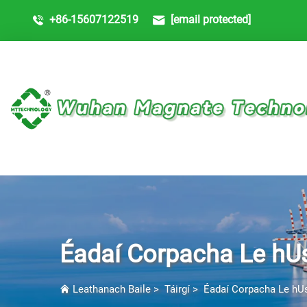
+86-15607122519
[email protected]
Éadaí Corpacha Le h
Leathanach Baile
>
Táirgí
>
Éadaí Corpacha Le h