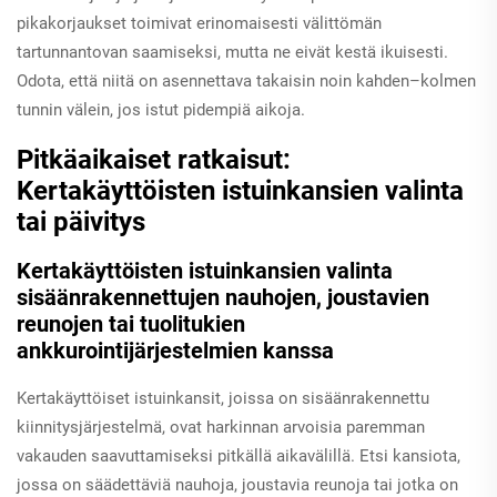
pikakorjaukset toimivat erinomaisesti välittömän
tartunnantovan saamiseksi, mutta ne eivät kestä ikuisesti.
Odota, että niitä on asennettava takaisin noin kahden–kolmen
tunnin välein, jos istut pidempiä aikoja.
Pitkäaikaiset ratkaisut:
Kertakäyttöisten istuinkansien valinta
tai päivitys
Kertakäyttöisten istuinkansien valinta
sisäänrakennettujen nauhojen, joustavien
reunojen tai tuolitukien
ankkurointijärjestelmien kanssa
Kertakäyttöiset istuinkansit, joissa on sisäänrakennettu
kiinnitysjärjestelmä, ovat harkinnan arvoisia paremman
vakauden saavuttamiseksi pitkällä aikavälillä. Etsi kansiota,
jossa on säädettäviä nauhoja, joustavia reunoja tai jotka on