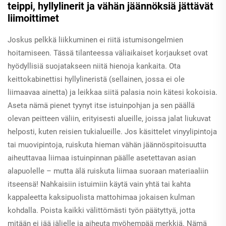
teippi, hyllylinerit ja vähän jäännöksiä jättävät
liimoittimet
Joskus pelkkä liikkuminen ei riitä istumisongelmien
hoitamiseen. Tässä tilanteessa väliaikaiset korjaukset ovat
hyödyllisiä suojatakseen niitä hienoja kankaita. Ota
keittokabinettisi hyllylineristä (sellainen, jossa ei ole
liimaavaa ainetta) ja leikkaa siitä palasia noin kätesi kokoisia.
Aseta nämä pienet tyynyt itse istuinpohjan ja sen päällä
olevan peitteen väliin, erityisesti alueille, joissa jalat liukuvat
helposti, kuten reisien tukialueille. Jos käsittelet vinyylipintoja
tai muovipintoja, ruiskuta hieman vähän jäännöspitoisuutta
aiheuttavaa liimaa istuinpinnan päälle asetettavan asian
alapuolelle – mutta älä ruiskuta liimaa suoraan materiaaliin
itseensä! Nahkaisiin istuimiin käytä vain yhtä tai kahta
kappaleetta kaksipuolista mattohimaa jokaisen kulman
kohdalla. Poista kaikki välittömästi työn päätyttyä, jotta
mitään ei jää jäljelle ja aiheuta myöhempää merkkiä. Nämä