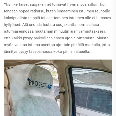
Yksinkertaiset suojakannet toimivat hyvin myös silloin, kun
tehdään nopea ratkaisu, kuten liimaaminen istuimen reunoille
kaksipuolista teippiä tai asettaminen istuimen alle ei-liimaava
hyllylineri. Älä unohda testata suojakantta normaalissa
istumiasennossa muutaman minuutin ajan varmistaaksesi,
että kaikki pysyy paikoillaan ennen ajon aloittamista. Muista
myös vaihtaa istuma-asentoa ajoittain pitkällä matkalla, jotta
jännitys pysyy tasapainossa koko pinnan alueella.