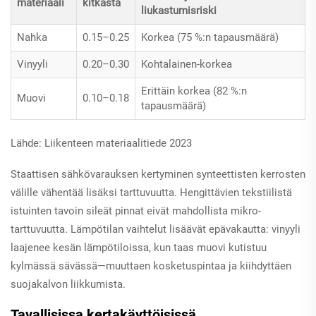
materiaali
kitkasta
liukastumisriski
Nahka
0.15–0.25
Korkea (75 %:n tapausmäärä)
Vinyyli
0.20–0.30
Kohtalainen-korkea
Erittäin korkea (82 %:n
Muovi
0.10–0.18
tapausmäärä)
Lähde: Liikenteen materiaalitiede 2023
Staattisen sähkövarauksen kertyminen synteettisten kerrosten
välille vähentää lisäksi tarttuvuutta. Hengittävien tekstiilistä
istuinten tavoin sileät pinnat eivät mahdollista mikro-
tarttuvuutta. Lämpötilan vaihtelut lisäävät epävakautta: vinyyli
laajenee kesän lämpötiloissa, kun taas muovi kutistuu
kylmässä sävässä—muuttaen kosketuspintaa ja kiihdyttäen
suojakalvon liikkumista.
Tavallisissa kertakäyttöisissä