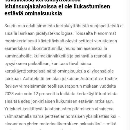
istuinsuojakalvoissa ei ole liukastumisen
estäviä ominaisuuksia
Suurin osa edullisimmista kertakäyttöisistä suojapeitteistä ei
sisällä lainkaan pidätysteknologiaa. Toisaalta hienommat
moninkertaisesti käytettävissä olevat peitteet varustetaan
esimerkiksi silikonitarttumilla, reunoihin asennetuilla
kuminauhoilla, kulmakiinnikkeillä ja painavilla reunoilla
pysyäkseen paikoillaan, kun taas tavallisissa
kertakäyttöpeitteissä näitä ominaisuuksia ei yleensä ole
lainkaan. Autotekstiilien alan julkaisun Automotive Textile
Review viimeisimmän teollisuusraportin mukaan vuodelta
2023 vain noin 12 prosenttia kaikista kertakäyttötuotteista
sisältää edes jonkinlaisen liukumisen estävän ratkaisun.
Yritykset keskittyvät kustannusten pitämiseen alhaisena
valmistamalla nämä peitteet erinomaisen yksinkertaisiksi –
ainoastaan yhden materiaalikerroksen paksuisiksi – mikä