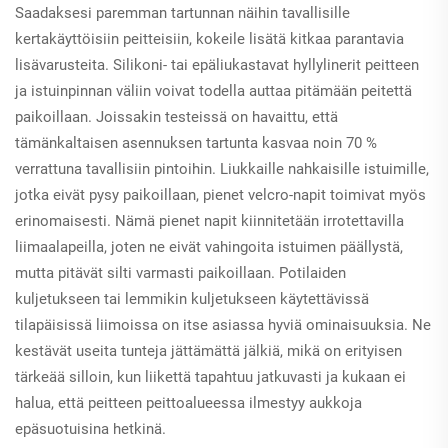
Saadaksesi paremman tartunnan näihin tavallisille
kertakäyttöisiin peitteisiin, kokeile lisätä kitkaa parantavia
lisävarusteita. Silikoni- tai epäliukastavat hyllylinerit peitteen
ja istuinpinnan väliin voivat todella auttaa pitämään peitettä
paikoillaan. Joissakin testeissä on havaittu, että
tämänkaltaisen asennuksen tartunta kasvaa noin 70 %
verrattuna tavallisiin pintoihin. Liukkaille nahkaisille istuimille,
jotka eivät pysy paikoillaan, pienet velcro-napit toimivat myös
erinomaisesti. Nämä pienet napit kiinnitetään irrotettavilla
liimaalapeilla, joten ne eivät vahingoita istuimen päällystä,
mutta pitävät silti varmasti paikoillaan. Potilaiden
kuljetukseen tai lemmikin kuljetukseen käytettävissä
tilapäisissä liimoissa on itse asiassa hyviä ominaisuuksia. Ne
kestävät useita tunteja jättämättä jälkiä, mikä on erityisen
tärkeää silloin, kun liikettä tapahtuu jatkuvasti ja kukaan ei
halua, että peitteen peittoalueessa ilmestyy aukkoja
epäsuotuisina hetkinä.