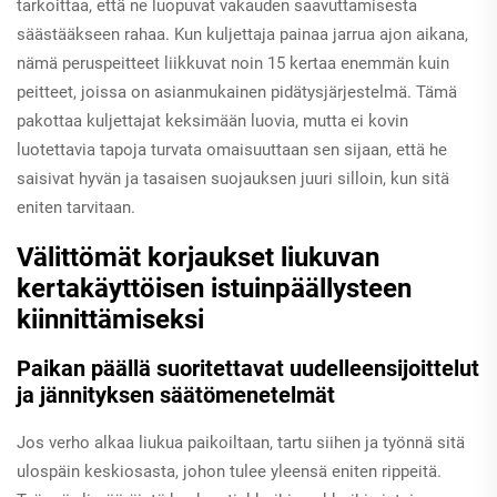
tarkoittaa, että ne luopuvat vakauden saavuttamisesta
säästääkseen rahaa. Kun kuljettaja painaa jarrua ajon aikana,
nämä peruspeitteet liikkuvat noin 15 kertaa enemmän kuin
peitteet, joissa on asianmukainen pidätysjärjestelmä. Tämä
pakottaa kuljettajat keksimään luovia, mutta ei kovin
luotettavia tapoja turvata omaisuuttaan sen sijaan, että he
saisivat hyvän ja tasaisen suojauksen juuri silloin, kun sitä
eniten tarvitaan.
Välittömät korjaukset liukuvan
kertakäyttöisen istuinpäällysteen
kiinnittämiseksi
Paikan päällä suoritettavat uudelleensijoittelut
ja jännityksen säätömenetelmät
Jos verho alkaa liukua paikoiltaan, tartu siihen ja työnnä sitä
ulospäin keskiosasta, johon tulee yleensä eniten rippeitä.