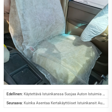
Edellinen:
Käytettävä Istuinkanssa Suojaa Auton Istuimia Tahroilta.
Seuraava:
Kuinka Asentaa Kertakäyttöiset Istuinkansit Autoihin Nopeasti?