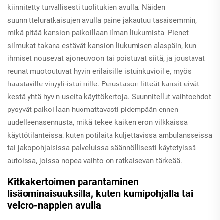
kiinnitetty turvallisesti tuolitukien avulla. Näiden
suunnitteluratkaisujen avulla paine jakautuu tasaisemmin,
mikä pitää kansion paikoillaan ilman liukumista. Pienet
silmukat takana estävät kansion liukumisen alaspäin, kun
ihmiset nousevat ajoneuvoon tai poistuvat siitä, ja joustavat
reunat muotoutuvat hyvin erilaisille istuinkuvioille, myös
haastaville vinyyli-istuimille. Perustason litteät kansit eivät
kestä yhtä hyvin useita käyttökertoja. Suunnitellut vaihtoehdot
pysyvät paikoillaan huomattavasti pidempään ennen
uudelleenasennusta, mikä tekee kaiken eron vilkkaissa
käyttötilanteissa, kuten potilaita kuljettavissa ambulansseissa
tai jakopohjaisissa palveluissa säännöllisesti käytetyissä
autoissa, joissa nopea vaihto on ratkaisevan tärkeää.
Kitkakertoimen parantaminen
lisäominaisuuksilla, kuten kumipohjalla tai
velcro-nappien avulla