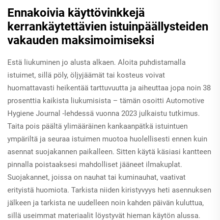
Ennakoivia käyttövinkkejä
kerrankäytettävien istuinpäällysteiden
vakauden maksimoimiseksi
Estä liukuminen jo alusta alkaen. Aloita puhdistamalla
istuimet, sillä pöly, öljyjäämät tai kosteus voivat
huomattavasti heikentää tarttuvuutta ja aiheuttaa jopa noin 38
prosenttia kaikista liukumisista – tämän osoitti Automotive
Hygiene Journal -lehdessä vuonna 2023 julkaistu tutkimus.
Taita pois päältä ylimääräinen kankaanpätkä istuintuen
ympäriltä ja seuraa istuimen muotoa huolellisesti ennen kuin
asennat suojakannen paikalleen. Sitten käytä käsiasi kantteen
pinnalla poistaaksesi mahdolliset jääneet ilmakuplat.
Suojakannet, joissa on nauhat tai kuminauhat, vaativat
erityistä huomiota. Tarkista niiden kiristyvyys heti asennuksen
jälkeen ja tarkista ne uudelleen noin kahden päivän kuluttua,
sillä useimmat materiaalit löystyvät hieman käytön alussa.