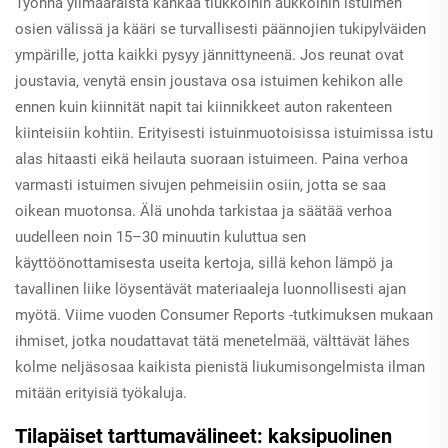
Työnnä ylimääräistä kankaa tiukkoihin aukkoihin istuimen
osien välissä ja kääri se turvallisesti päännojien tukipylväiden
ympärille, jotta kaikki pysyy jännittyneenä. Jos reunat ovat
joustavia, venytä ensin joustava osa istuimen kehikon alle
ennen kuin kiinnität napit tai kiinnikkeet auton rakenteen
kiinteisiin kohtiin. Erityisesti istuinmuotoisissa istuimissa istu
alas hitaasti eikä heilauta suoraan istuimeen. Paina verhoa
varmasti istuimen sivujen pehmeisiin osiin, jotta se saa
oikean muotonsa. Älä unohda tarkistaa ja säätää verhoa
uudelleen noin 15–30 minuutin kuluttua sen
käyttöönottamisesta useita kertoja, sillä kehon lämpö ja
tavallinen liike löysentävät materiaaleja luonnollisesti ajan
myötä. Viime vuoden Consumer Reports -tutkimuksen mukaan
ihmiset, jotka noudattavat tätä menetelmää, välttävät lähes
kolme neljäsosaa kaikista pienistä liukumisongelmista ilman
mitään erityisiä työkaluja.
Tilapäiset tarttumavälineet: kaksipuolinen