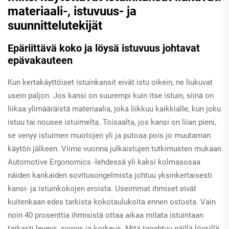
materiaali-, istuvuus- ja
suunnittelutekijät
Epäriittävä koko ja löysä istuvuus johtavat
epävakauteen
Kun kertakäyttöiset istuinkansit eivät istu oikein, ne liukuvat
usein paljon. Jos kansi on suurempi kuin itse istuin, siinä on
liikaa ylimääräistä materiaalia, joka liikkuu kaikkialle, kun joku
istuu tai nousee istuimelta. Toisaalta, jos kansi on liian pieni,
se venyy istuimen muotojen yli ja putoaa pois jo muutaman
käytön jälkeen. Viime vuonna julkaistujen tutkimusten mukaan
Automotive Ergonomics -lehdessä yli kaksi kolmasosaa
näiden kankaiden sovitusongelmista johtuu yksinkertaisesti
kansi- ja istuinkokojen eroista. Useimmat ihmiset eivät
kuitenkaan edes tarkista kokotaulukoita ennen ostosta. Vain
noin 40 prosenttia ihmisistä ottaa aikaa mitata istuintaan
tarkasti leveys, syvyys ja korkeus. Mitä tapahtuu näillä löysillä