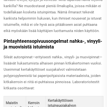
kankilla? Ne muodostavat pieniä ilmakuplia, joissa mikään ei
todellakaan kosketa istuinpintaa. Nämä ilmaraot tekevät
kankista helpommin liukuvan, kun ihmiset nousevat ja istuvat
istuimelle, mikä ei ole hyvä asia pitääkseen asiat puhtaana
eikä myöskään lisää käyttäjien luottamusta niiden käyttöön.
Pintayhteensopivuusongelmat nahka-, vinyyli-
ja muovisistä istuimista
Sileät autonpinnat—erityisesti nahka-, vinyyli- ja muovipinnat—
lisäävät liukastumista alhaisen pinnan kitkakertoimen vuoksi.
Useimmat kertakäyttöiset suojakalvot valmistetaan
polypropyleenistä tai paperipohjaisista materiaaleista, joiden
kitkakerroin ei riitä ei-puhtaissa pinnoissa. Laboratoriotestit
kitkasta osoittavat:
Kertakäyttöisen
Maistin
Kerroin
istuinsuojakalvon