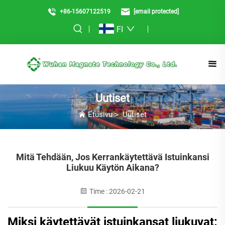
+86-15607122519
[email protected]
FI
Uutiset
Etusivu
>
Uutiset
Mitä Tehdään, Jos Kerrankäytettävä Istuinkansi
Liukuu Käytön Aikana?
Time : 2026-02-21
Miksi käytettävät istuinkansat liukuvat: