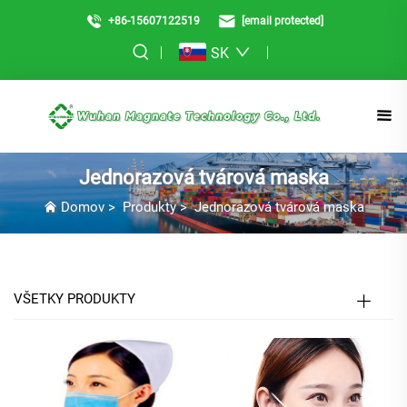
+86-15607122519
[email protected]
SK
Jednorazová tvárová maska
Domov
>
Produkty
>
Jednorazová tvárová maska
VŠETKY PRODUKTY