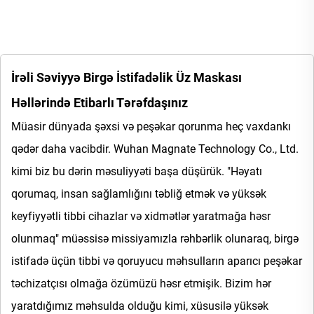
İrəli Səviyyə Birgə İstifadəlik Üz Maskası
Həllərində Etibarlı Tərəfdaşınız
Müasir dünyada şəxsi və peşəkar qorunma heç vaxdankı
qədər daha vacibdir. Wuhan Magnate Technology Co., Ltd.
kimi biz bu dərin məsuliyyəti başa düşürük. "Həyatı
qorumaq, insan sağlamlığını təbliğ etmək və yüksək
keyfiyyətli tibbi cihazlar və xidmətlər yaratmağa həsr
olunmaq" müəssisə missiyamızla rəhbərlik olunaraq, birgə
istifadə üçün tibbi və qoruyucu məhsulların aparıcı peşəkar
təchizatçısı olmağa özümüzü həsr etmişik. Bizim hər
yaratdığımız məhsulda olduğu kimi, xüsusilə yüksək