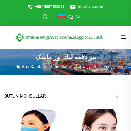
+86-15607122519
[email protected]
AZ
بیر دفعه ليك اوز ماسک
Ana Səhifə
>
Məhsullar
>
بیر دفعه ليك اوز ماسک
BÜTÜN MƏHSULLAR