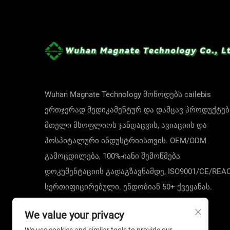
საშუალებების სტანდარტის შესახებ, რომელი
ვალდებულებისგან.
Სრული დაცვა: ჩვენი ერთჯერადი სახის მა
Სხვადასხვა გარემოსთვის საჭირო დაცვის 
გთავაზობთ სპეციალიზებულ პორტფოლი
Wuhan Magnate Technology მოწოდებს cailebis
1. ერთჯერადი ნომინირებული სახის მასკა: ს
ერთჯერად მედიკამენტურ და დამცავ პროდუქტებ
Ჩვენი ერთჯერადი ნომინირებუი სახის მას
მთელი მსოფლიოს ჯანდაცვის, ავიაციის და
ჰაერიანი ნომინირებული ქსოვილისგან, 
ჰოსპიტალური ინდუსტრიისთვის. OEM/ODM
Ძირითადი გამოყენება: იდეალურია საზოგ
გამოცდილება, 100%-იანი შემოწმება
სავაჭრო ცენტრებში. ასევე შესაფერისია 
გამოცდილობას სასტუმროს ერთჯერადი პ
დოკუმენტაციის გადაგზავნამდე, ISO9001/CE/REA
Მთავარი თვისებები და უპირატესობები: ს
სერთიფიცირებული. ენდობიან 50+ ქვეყანას.
იბლოკავს ჰაერში არსებულ ნაწილაკებს, მ
მოითხოვეთ გამოთვლა დღეს!
უზრუნველყოფს მჭიდრო და კომფორტულ დამა
We value your privacy
სახის მასკის ვარიანტი წარმოადგენს ხელ