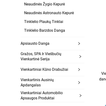
Neaudinės Žygio Kepurė
Neaudinės Astronauto Kepurė
Tinklelio Plaukų Tinklai
Tinklelio Barzdos Danga
Apsiausto Danga
Gražos, SPA Ir Viešbučių
Vienkartinė Serija
Vienkartiniai Kūno Drabužiai
Vi
dang
Vienkartinis Ausinių
Apdangalas
Vienkartiniai Automobilio
Apsaugos Produktai