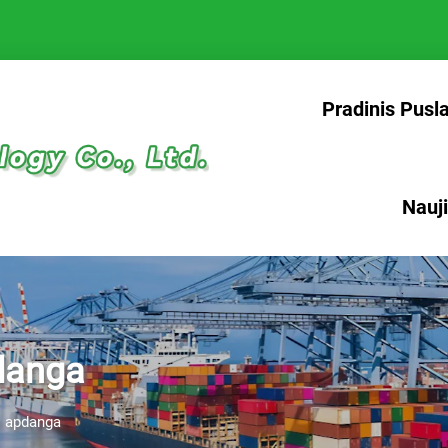
Pradinis Pusl
Nauj
danga
s apdanga