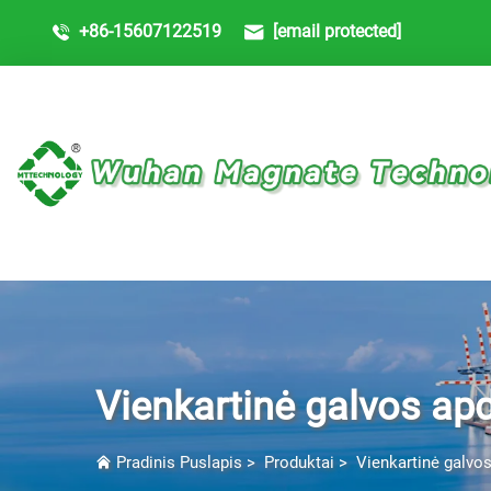
+86-15607122519
[email protected]
Vienkartinė galvos ap
Pradinis Puslapis
>
Produktai
>
Vienkartinė galvo