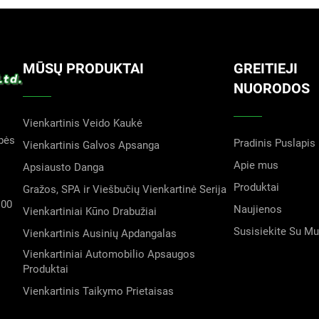
tinis higienos standartas
artinės galvos apsaugos pagrindas. Dėl laisvo, patogaus sėdėj
MŪSŲ PRODUKTAI
GREITIEJI
NUORODOS
staigoms, švaros patalpoms, maisto paslaugų teikimui, viešbučių
uojančios nestandžios medžiagos, ši vienkartine galvos apdanga 
Vienkartinis Veido Kaukė
alvoms, efektyviai sulaikydama plaukus ir odos ląsteles. Tai es
bės
Pradinis Puslapis
Vienkartinis Galvos Apsanga
Apie mus
Apsiausto Danga
Produktai
nestandžios medžiagos darbo kepuraite: Tvirta ir profesionali
Gražos, SPA ir Viešbučių Vienkartinė Serija
100
Naujienos
, siūlome nestandžios medžiagos mob kepuraite (dažnai su suri
Vienkartiniai Kūno Drabužiai
Susisiekite Su M
Vienkartinis Ausinių Apdangalas
rams, farmacinių preparatų gamybai ir išsamiam laboratoriniam 
Vienkartiniai Automobilio Apsaugos
, geriau prigludusį pasėdėjimą lyginant su standartine kuprine.
Produktai
ktų savo vietoje, suteikdama aukštesnį apsaugos lygį ir profesiona
Vienkartinis Taikymo Prietaisas
is sąlygomis.