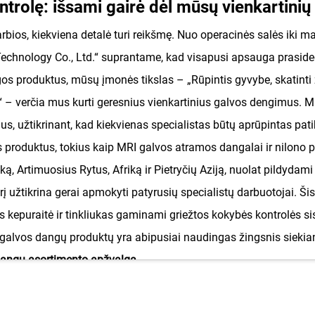
ontrolę: išsami gairė dėl mūsų vienkartin
arbios, kiekviena detalė turi reikšmę. Nuo operacinės salės iki 
Technology Co., Ltd.“ suprantame, kad visapusi apsauga praside
ugos produktus, mūsų įmonės tikslas – „Rūpintis gyvybe, skatinti
– verčia mus kurti geresnius vienkartinius galvos dengimus. Mū
imus, užtikrinant, kad kiekvienas specialistas būtų aprūpintas pa
produktus, tokius kaip MRI galvos atramos dangalai ir nilono pla
ą, Artimuosius Rytus, Afriką ir Pietryčių Aziją, nuolat pildydam
urį užtikrina gerai apmokyti patyrusių specialistų darbuotojai. 
as kepuraitė ir tinkliukas gaminami griežtos kokybės kontrolės s
alvos dangų produktų yra abipusiai naudingas žingsnis siekian
dangų asortimento apžvalga
stytas, kad kiekvienam poreikiui – nuo paprasto dengimo iki sp