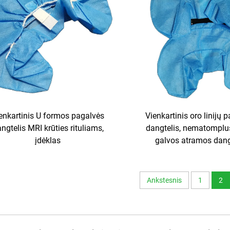
enkartinis U formos pagalvės
Vienkartinis oro linijų 
ngtelis MRI krūties rituliams,
dangtelis, nematomplu
įdėklas
galvos atramos dang
Ankstesnis
1
2