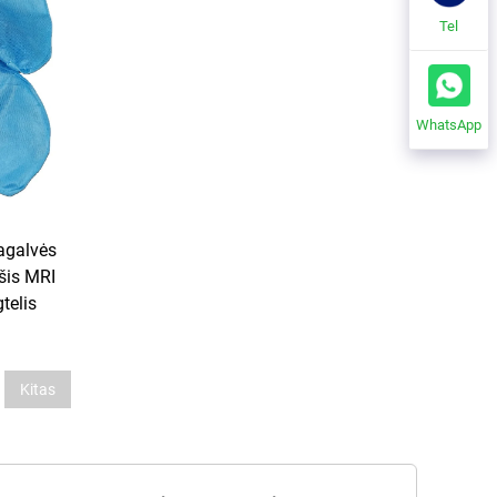
Tel
WhatsApp
pagalvės
šis MRI
telis
Kitas