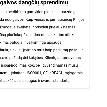
ių galvos dangčių sprendimų
maisto perdirbimo gamyklos plaukai ir barzda gali
da nuo galvos. Kaip vienas iš pirmaujančių Kinijos
 žmogaus sveikatą ir prisidėti prie aukštesnės
sų plačiakopė asortimentas sukurtas atitikti
tikima, patogia ir veiksminga apsauga.
ukų tinkliai, įtvirtino mus kaip patikimą pasaulinį
i savo pažadą dėl kokybės. Klientų aptarnavimas ir
Šis įsipareigojimas kokybei įgyvendinamas mūsų
istemų, įskaitant ISO9001, CE ir REACH, sąlygomis.
t aukščiausių saugos ir švaros standartų.
ecializuoto visos galvos apsaugos – būtų