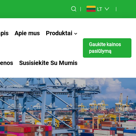
LT
apis
Apie mus
Produktai
Gaukite kainos
pasiūlymą
ienos
Susisiekite Su Mumis