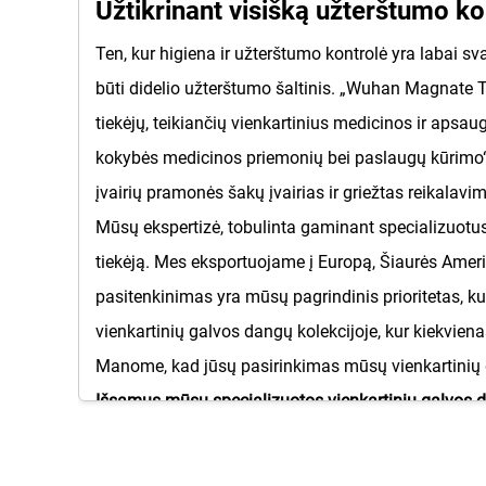
Užtikrinant visišką užterštumo k
Ten, kur higiena ir užterštumo kontrolė yra labai sv
būti didelio užterštumo šaltinis. „Wuhan Magnate 
tiekėjų, teikiančių vienkartinius medicinos ir apsa
kokybės medicinos priemonių bei paslaugų kūrimo“ 
įvairių pramonės šakų įvairias ir griežtas reikalav
Mūsų ekspertizė, tobulinta gaminant specializuotus 
tiekėją. Mes eksportuojame į Europą, Šiaurės Amerik
pasitenkinimas yra mūsų pagrindinis prioritetas, k
vienkartinių galvos dangų kolekcijoje, kur kiekvien
Manome, kad jūsų pasirinkimas mūsų vienkartinių g
Išsamus mūsų specializuotos vienkartinių galvos 
Mūsų produktų asortimentas yra rūpestingai suskir
suteikiamas idealus sprendimas.