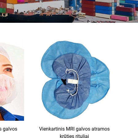
s galvos
Vienkartinis MRI galvos atramos
krūties rituliai