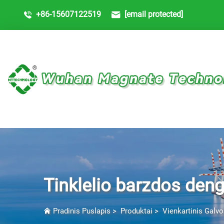
+86-15607122519
[email protected]
Tinklelio barzdos den
Pradinis Puslapis
>
Produktai
>
Vienkartinis Galv