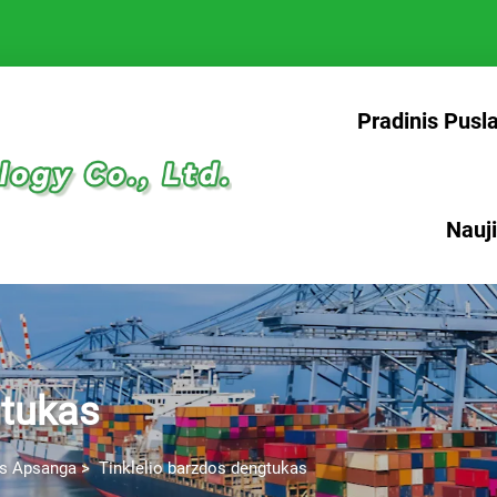
Pradinis Pusl
Nauj
gtukas
os Apsanga
>
Tinklelio barzdos dengtukas