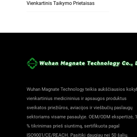
Vienkartinis Taikymo Prietaisas
Wuhan Magnate Technology teikia aukščiausios koky
vienkartinius medicininius ir apsaugos produktus
sveikatos priežiūros, aviacijos ir viešbučių paslaugų
sektoriams visame pasaulyje. OEM/ODM ekspertizė, 
% tikrinimas prieš siuntimą, sertifikuota pagal
ISO9001/CE/REACH. Pasitiki daugiau nei 50 šalių.