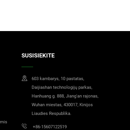
SUSISIEKITE
603 kambarys, 10 pastatas,
Daijiashan technologijų parkas,
Hanhuang g. 888, Jiang'an rajonas,
Wuhan miestas, 430017, Kinijos
Liaudies Respublika.
umis
+86-15607122519