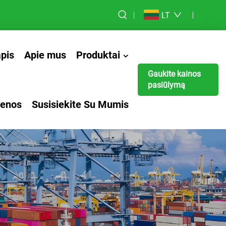
LT
apis
Apie mus
Produktai
Gaukite kainos
pasiūlymą
ienos
Susisiekite Su Mumis