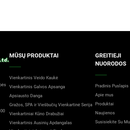
MŪSŲ PRODUKTAI
GREITIEJI
NUORODOS
Vienkartinis Veido Kaukė
bės
Pradinis Puslapis
Vienkartinis Galvos Apsanga
Apie mus
Apsiausto Danga
Produktai
Gražos, SPA ir Viešbučių Vienkartinė Serija
100
Naujienos
Vienkartiniai Kūno Drabužiai
Susisiekite Su M
Vienkartinis Ausinių Apdangalas