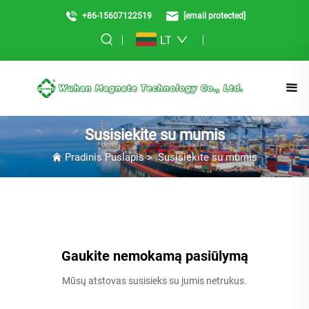
+86-15607122519
[email protected]
LT
Susisiekite su mumis
Pradinis Puslapis
>
Susisiekite su mumis
Gaukite nemokamą pasiūlymą
Mūsų atstovas susisieks su jumis netrukus.