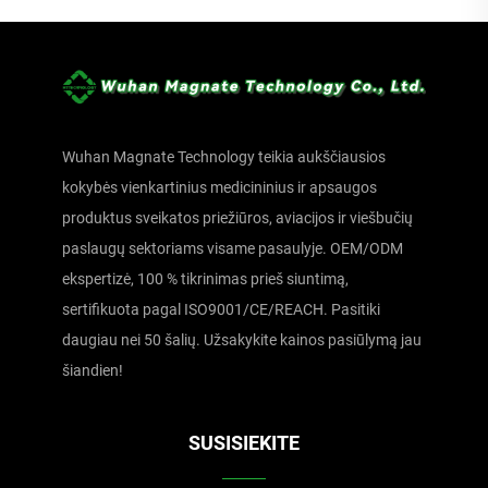
Wuhan Magnate Technology teikia aukščiausios
kokybės vienkartinius medicininius ir apsaugos
produktus sveikatos priežiūros, aviacijos ir viešbučių
paslaugų sektoriams visame pasaulyje. OEM/ODM
ekspertizė, 100 % tikrinimas prieš siuntimą,
sertifikuota pagal ISO9001/CE/REACH. Pasitiki
daugiau nei 50 šalių. Užsakykite kainos pasiūlymą jau
šiandien!
SUSISIEKITE