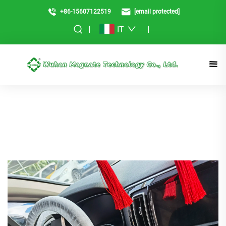
+86-15607122519
[email protected]
IT