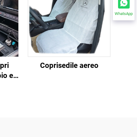
WhatsApp
pri
Coprisedile aereo
io e
suto
ouso