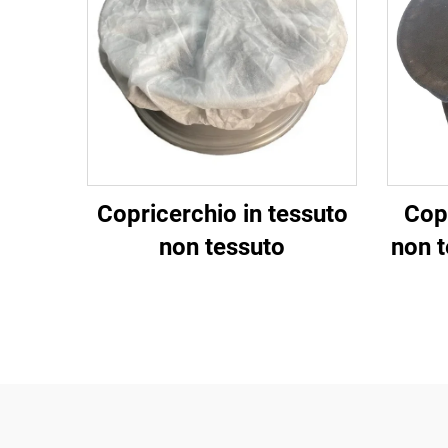
Copricerchio in tessuto
Copr
non tessuto
non t
per 