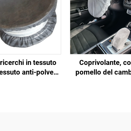
icerchi in tessuto
Coprivolante, co
essuto anti-polvere
pomello del camb
auto, copertura per
coprisedile in tes
cerchioni
non tessuto mon