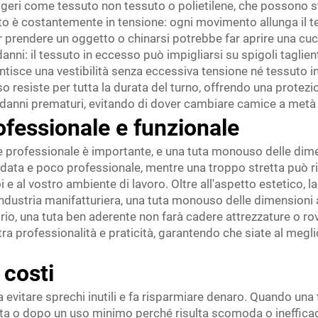
ggeri come tessuto non tessuto o polietilene, che possono s
o è costantemente in tensione: ogni movimento allunga il t
 prendere un oggetto o chinarsi potrebbe far aprire una cucit
i: il tessuto in eccesso può impigliarsi su spigoli taglienti
ntisce una vestibilità senza eccessiva tensione né tessuto in
 resiste per tutta la durata del turno, offrendo una protezi
 danni prematuri, evitando di dover cambiare camice a metà a
fessionale e funzionale
 e professionale è importante, e una tuta monouso delle dime
ta e poco professionale, mentre una troppo stretta può risu
 e al vostro ambiente di lavoro. Oltre all'aspetto estetico, la
industria manifatturiera, una tuta monouso delle dimensioni
atorio, una tuta ben aderente non farà cadere attrezzature o 
tra professionalità e praticità, garantendo che siate al megli
 costi
 a evitare sprechi inutili e fa risparmiare denaro. Quando u
ta o dopo un uso minimo perché risulta scomoda o inefficac