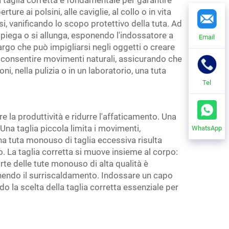
a taglia corretta è fondamentale per garantire
 ai polsini, alle caviglie, al collo o in vita
i, vanificando lo scopo protettivo della tuta. Ad
piega o si allunga, esponendo l'indossatore a
Email
rgo che può impigliarsi negli oggetti o creare
a consentire movimenti naturali, assicurando che
ni, nella pulizia o in un laboratorio, una tuta
Tel
la produttività e ridurre l'affaticamento. Una
na taglia piccola limita i movimenti,
WhatsApp
na tuta monouso di taglia eccessiva risulta
. La taglia corretta si muove insieme al corpo:
rte delle tute monouso di alta qualità è
evenendo il surriscaldamento. Indossare un capo
la scelta della taglia corretta essenziale per