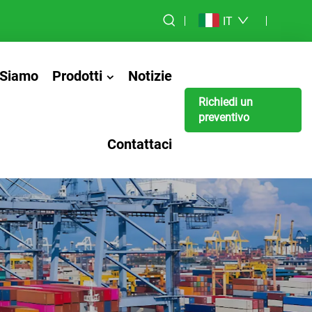
IT
 Siamo
Prodotti
Notizie
Richiedi un
preventivo
Contattaci