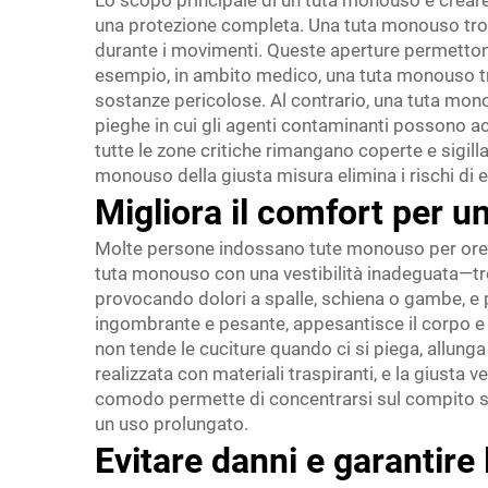
Lo scopo principale di un tuta monouso è creare 
una protezione completa. Una tuta monouso troppo
durante i movimenti. Queste aperture permettono a
esempio, in ambito medico, una tuta monouso tro
sostanze pericolose. Al contrario, una tuta mon
pieghe in cui gli agenti contaminanti possono a
tutte le zone critiche rimangano coperte e sigillat
monouso della giusta misura elimina i rischi di e
Migliora il comfort per u
Molte persone indossano tute monouso per ore co
tuta monouso con una vestibilità inadeguata—tro
provocando dolori a spalle, schiena o gambe, e p
ingombrante e pesante, appesantisce il corpo e 
non tende le cuciture quando ci si piega, allung
realizzata con materiali traspiranti, e la giusta 
comodo permette di concentrarsi sul compito sen
un uso prolungato.
Evitare danni e garantir