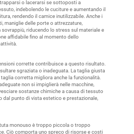
trapparsi o lacerarsi se sottoposti a
essuto, indebolendo le cuciture e aumentando il
ura, rendendo il camice inutilizzabile. Anche i
, maniglie delle porte o attrezzature,
 sovrappiù, riducendo lo stress sul materiale e
one affidabile fino al momento dello
ttività.
nsioni corrette contribuisce a questo risultato.
ltare sgraziata o inadeguata. La taglia giusta
 taglia corretta migliora anche la funzionalità.
 adeguate non si impiglierà nelle macchine,
rovesciare sostanze chimiche a causa di tessuto
o dal punto di vista estetico e prestazionale,
na tuta monouso è troppo piccola o troppo
e. Ciò comporta uno spreco di risorse e costi