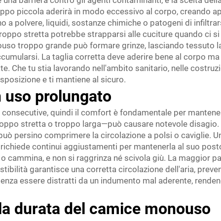
una barriera contro gli agenti contaminanti, e la scelta dell
 piccola aderirà in modo eccessivo al corpo, creando aperture
 polvere, liquidi, sostanze chimiche o patogeni di infiltrars
ppo stretta potrebbe strapparsi alle cuciture quando ci si 
ouso troppo grande può formare grinze, lasciando tessuto la
ccumularsi. La taglia corretta deve aderire bene al corpo m
e. Che tu stia lavorando nell'ambito sanitario, nelle costruzio
sposizione e ti mantiene al sicuro.
n uso prolungato
nsecutive, quindi il comfort è fondamentale per mantenere 
ppo stretta o troppo larga—può causare notevole disagio. U
uò persino comprimere la circolazione a polsi o caviglie. U
richiede continui aggiustamenti per mantenerla al suo posto
a o cammina, e non si raggrinza né scivola giù. La maggior pa
vestibilità garantisce una corretta circolazione dell'aria, pr
za essere distratti da un indumento mal aderente, rendendo 
e la durata del camice monouso