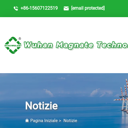
+86-15607122519
[email protected]
Notizie
Pagina Iniziale
>
Notizie