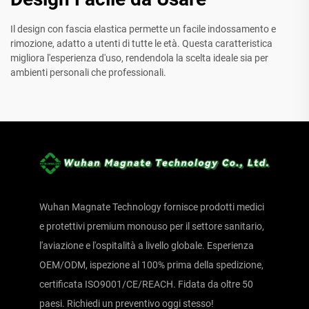
Il design con fascia elastica permette un facile indossamento e
rimozione, adatto a utenti di tutte le età. Questa caratteristica
migliora l'esperienza d'uso, rendendola la scelta ideale sia per
ambienti personali che professionali.
Wuhan Magnate Technology fornisce prodotti medici
e protettivi premium monouso per il settore sanitario,
l'aviazione e l'ospitalità a livello globale. Esperienza
OEM/ODM, ispezione al 100% prima della spedizione,
certificata ISO9001/CE/REACH. Fidata da oltre 50
paesi. Richiedi un preventivo oggi stesso!