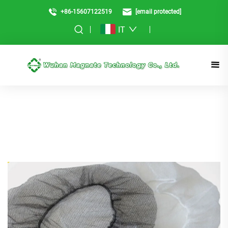
+86-15607122519
[email protected]
IT