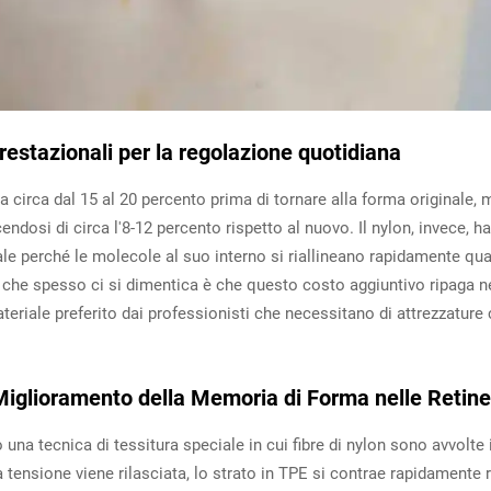
estazionali per la regolazione quotidiana
a circa dal 15 al 20 percento prima di tornare alla forma originale,
ucendosi di circa l'8-12 percento rispetto al nuovo. Il nylon, invece, h
ale perché le molecole al suo interno si riallineano rapidamente qu
iò che spesso ci si dimentica è che questo costo aggiuntivo ripaga ne
 materiale preferito dai professionisti che necessitano di attrezzat
Miglioramento della Memoria di Forma nelle Retine
o una tecnica di tessitura speciale in cui fibre di nylon sono avvolt
tensione viene rilasciata, lo strato in TPE si contrae rapidamente r