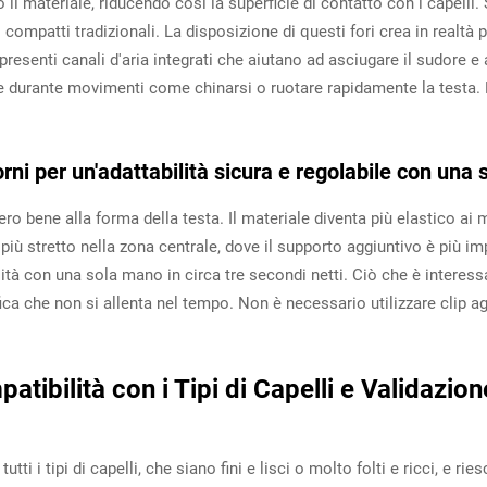
 il materiale, riducendo così la superficie di contatto con i capelli.
uti compatti tradizionali. La disposizione di questi fori crea in realt
presenti canali d'aria integrati che aiutano ad asciugare il sudore e
 durante movimenti come chinarsi o ruotare rapidamente la testa. N
rni per un'adattabilità sicura e regolabile con una
vvero bene alla forma della testa. Il materiale diventa più elastico
ù stretto nella zona centrale, dove il supporto aggiuntivo è più impo
ità con una sola mano in circa tre secondi netti. Ciò che è interessa
fica che non si allenta nel tempo. Non è necessario utilizzare clip ag
patibilità con i Tipi di Capelli e Validazi
utti i tipi di capelli, che siano fini e lisci o molto folti e ricci, e