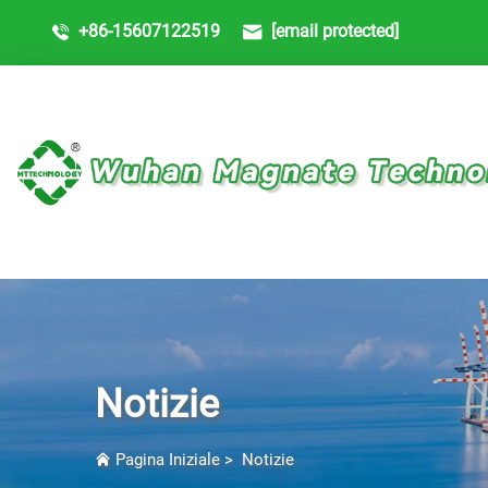
+86-15607122519
[email protected]
Notizie
Pagina Iniziale
>
Notizie