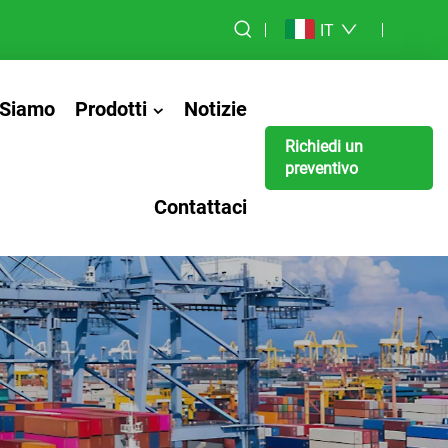
IT
 Siamo
Prodotti
Notizie
Richiedi un
preventivo
Contattaci