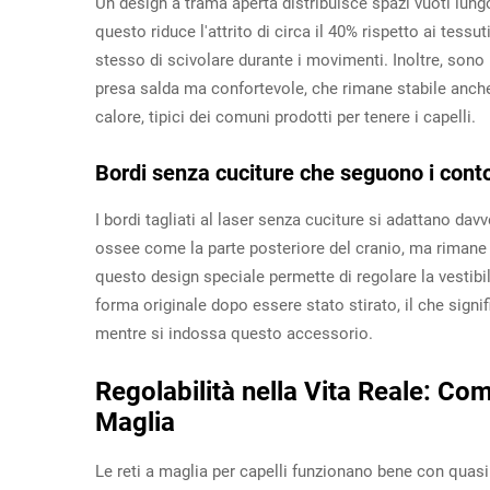
Un design a trama aperta distribuisce spazi vuoti lungo
questo riduce l'attrito di circa il 40% rispetto ai tess
stesso di scivolare durante i movimenti. Inoltre, sono 
presa salda ma confortevole, che rimane stabile anche
calore, tipici dei comuni prodotti per tenere i capelli.
Bordi senza cuciture che seguono i conto
I bordi tagliati al laser senza cuciture si adattano da
ossee come la parte posteriore del cranio, ma rimane pi
questo design speciale permette di regolare la vestibil
forma originale dopo essere stato stirato, il che signi
mentre si indossa questo accessorio.
Regolabilità nella Vita Reale: Com
Maglia
Le reti a maglia per capelli funzionano bene con quasi t