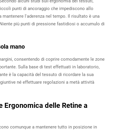
 Secondo alcuni studi sull'ergonomia dei tessuti,
à piccoli punti di ancoraggio che impediscono allo
 a mantenere l'aderenza nel tempo. Il risultato è una
iente più punti di pressione fastidiosi o accumulo di
 sola mano
 ai margini, consentendo di coprire comodamente le zone
rtante. Sulla base di test effettuati in laboratorio,
nte è la capacità del tessuto di ricordare la sua
giuntive né effettuare regolazioni a metà attività
one Ergonomica delle Retine a
 riescono comunque a mantenere tutto in posizione in