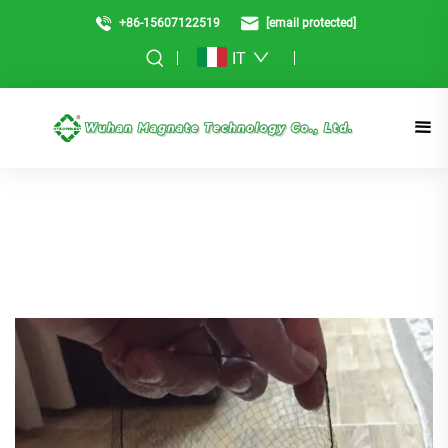
+86-15607122519
[email protected]
IT