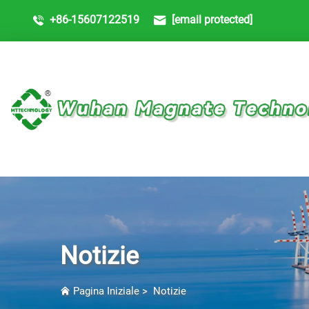
+86-15607122519
[email protected]
Notizie
Pagina Iniziale
>
Notizie