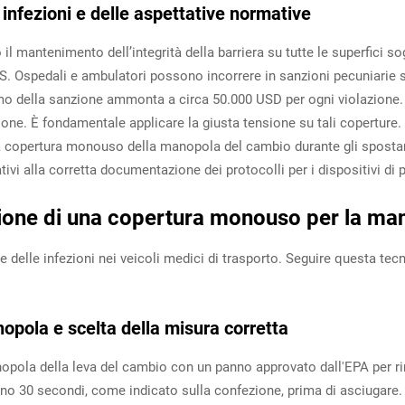
e infezioni e delle aspettative normative
o il mantenimento dell’integrità della barriera su tutte le superfici
OMS. Ospedali e ambulatori possono incorrere in sanzioni pecuniarie
o della sanzione ammonta a circa 50.000 USD per ogni violazione. Q
ione. È fondamentale applicare la giusta tensione su tali coperture
a copertura monouso della manopola del cambio durante gli spostame
ivi alla corretta documentazione dei protocolli per i dispositivi di 
zione di una copertura monouso per la ma
e delle infezioni nei veicoli medici di trasporto. Seguire questa tecn
nopola e scelta della misura corretta
nopola della leva del cambio con un panno approvato dall'EPA per r
meno 30 secondi, come indicato sulla confezione, prima di asciugare