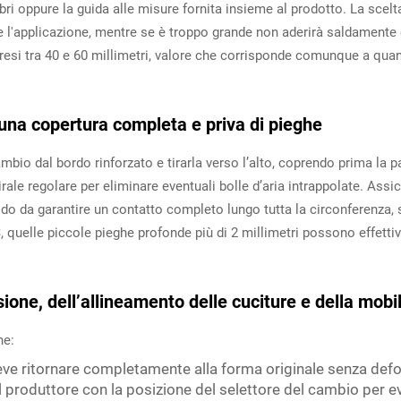
bri oppure la guida alle misure fornita insieme al prodotto. La scel
e l'applicazione, mentre se è troppo grande non aderirà saldamente 
resi tra 40 e 60 millimetri, valore che corrisponde comunque a quan
una copertura completa e priva di pieghe
bio dal bordo rinforzato e tirarla verso l’alto, coprendo prima la 
le regolare per eliminare eventuali bolle d’aria intrappolate. Assicu
o da garantire un contatto completo lungo tutta la circonferenza, s
quelle piccole pieghe profonde più di 2 millimetri possono effettiv
nsione, dell’allineamento delle cuciture e della mobi
ne:
 deve ritornare completamente alla forma originale senza de
l produttore con la posizione del selettore del cambio per evi