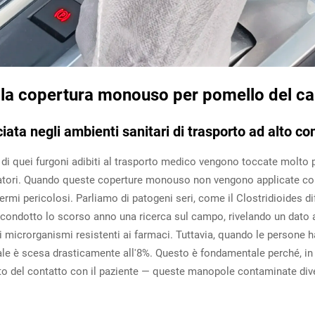
della copertura monouso per pomello del 
ata negli ambienti sanitari di trasporto ad alto co
i quei furgoni adibiti al trasporto medico vengono toccate molto pi
eratori. Quando queste coperture monouso non vengono applicate cor
i pericolosi. Parliamo di patogeni seri, come il Clostridioides diffi
condotto lo scorso anno una ricerca sul campo, rivelando un dato al
icrorganismi resistenti ai farmaci. Tuttavia, quando le persone h
tuale è scesa drasticamente all'8%. Questo è fondamentale perché, 
guito del contatto con il paziente — queste manopole contaminate dive