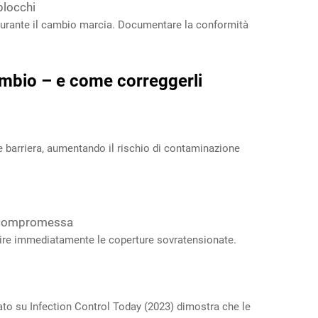
blocchi
a durante il cambio marcia. Documentare la conformità
ambio – e come correggerli
me barriera, aumentando il rischio di contaminazione
 o compromessa
tuire immediatamente le coperture sovratensionate.
cato su
Infection Control Today
(2023) dimostra che le