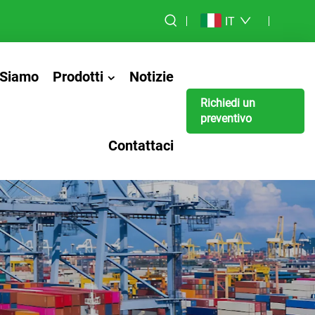
IT
 Siamo
Prodotti
Notizie
Richiedi un
preventivo
Contattaci