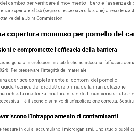
 del cambio per verificare il movimento libero e l’assenza di 
parenza superiore al 5% (segno di eccessiva diluizione) o resistenz
pettative della Joint Commission.
i una copertura monouso per pomello del c
oni e compromette l’efficacia della barriera
azione genera microlesioni invisibili che ne riducono l’efficacia co
024). Per preservare l’integrità del materiale:
tura aderisce completamente ai contorni del pomello
a guida tecnica del produttore prima della manipolazione
e richieda una forza innaturale: è o di dimensione errata
ccessiva – è il segno distintivo di un’applicazione corretta. Sosti
favoriscono l’intrappolamento di contaminanti
 e fessure in cui si accumulano i microrganismi. Uno studio pubbli