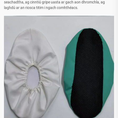
seachadtha, ag cinntiú gripe uasta ar gach aon dhromchla, ag
laghdú ar an riosca titim i ngach comhthéacs.