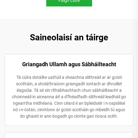
Faigh Císte
Saineolaisí an táirge
Griangadh Ullamh agus Sábháilteacht
Tá cúlra dotáilte uathúil a sheachna slithreáil ar ár gcísti
scotháin, a sholáthraíonn griangadh iontach ar dhruillet
éagsúla. Tá sé sin ríthábhachtach chun sábháilteacht a
choinneáil in aiceanna áit a d'fhéadfadh slithreáil leadháil go
ngearrtha mídhéana. Cinn céard é an bpleidséir i n-ospidéal
nó i n-óstán, cinntíonn ár gcísti scotháin go mbeidh tú agus
do ghaistí in ann bogadh go cinnte gan riosca scith.