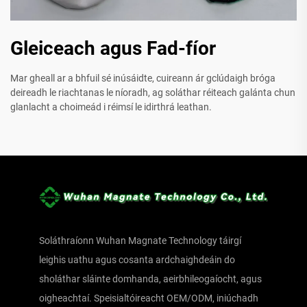
Gleiceach agus Fad-fíor
Mar gheall ar a bhfuil sé inúsáidte, cuireann ár gclúdaigh bróga
deireadh le riachtanas le níoradh, ag soláthar réiteach galánta chun
glanlacht a choimeád i réimsí le idirthrá leathan.
Soláthraíonn Wuhan Magnate Technology táirgí
leighis uathu agus cosanta ardchaighdeáin do
sholáthar sláinte domhanda, aeirbhileogaíocht, agus
oigheachtaí. Speisialtóireacht OEM/ODM, iniúchadh