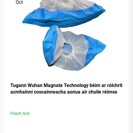
Oct
Tugann Wuhan Magnate Technology béim ar rólchrit
acmhainní coscainneacha aonua air chuile réimse
Féach Arís