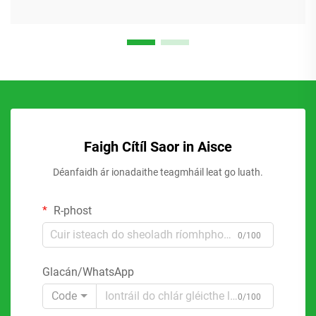
Faigh Cítíl Saor in Aisce
Déanfaidh ár ionadaithe teagmháil leat go luath.
R-phost
0/100
Glacán/WhatsApp
Code
0/100