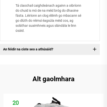
Tá claochail caighdeánach againn a oibríonn
do chuid is mó de na méid bróg do dhaoine
fásta. Léiríonn an clog éilimh go mbacann sé
go dlúth do réimsí éagsúla méid cos, ag
soláthar suaimhneis agus slándála le linn
úsáid.
An féidir na císte seo a athúsáid?
Alt gaolmhara
20