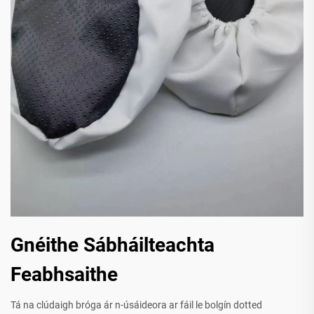
Gnéithe Sábháilteachta
Feabhsaithe
Tá na clúdaigh bróga ár n-úsáideora ar fáil le bolgín dotted