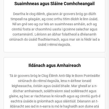
Suaimhneas agus Sláine Comhcheangail
Deartha le clog éilimh, glacann ár gcovers bróg go dlúth
timpeall na géagáin, ag cosc orthu titim díobh le linn úsáid.
Níl an gné seo ag cur leis an suaimhneas amháin, ach ag
cinntiú fosta ar chaomhnú uasta i gcoinne salachar agus
contaminántí. Léiríonn an ábhar folaitheoil a dhéanamh
oiriúnach do úsáid fhadtéarmach, agus mar sin is féidir iad a
úsáid i réimsí éagsúla.
Ildánach agus Amhaireach
Tá ár gcovers bróg le Clog Éilimh Anti-Slip le Bonn Pointeáilte
oiriúnach do réimsí éagsúla, lena n-áirítear ionaid
leigheasacha, óstáin agus úsáid bhaile. Mar gheall ar a n-
dóchar amhaireach, soláthraíonn siad soiléireacht agus
glaine, ag bac ar riachtanas le níoradh agus ag cinntiú gurb é
eachtra úsáide is gníomhach agus sláintiúil. Déanann an t-
ildánacht seo iad in n-earra is mó le haghaidh aon duine atá