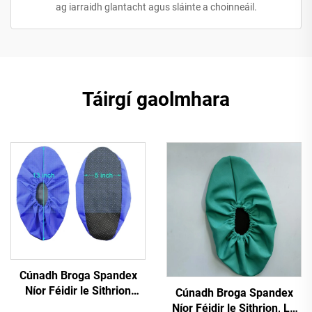
ag iarraidh glantacht agus sláinte a choinneáil.
Táirgí gaolmhara
Cúnadh Broga Spandex
Níor Féidir le Sithrion
Cúnadh Broga Spandex
Fáilteach
Níor Féidir le Sithrion, Le