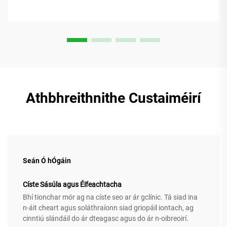
Athbhreithnithe Custaiméirí
Seán Ó hÓgáin
Císte Sásúla agus Éifeachtacha
Bhí tionchar mór ag na císte seo ar ár gclínic. Tá siad ina
n-áit cheart agus soláthraíonn siad griopáil iontach, ag
cinntiú slándáil do ár dteagasc agus do ár n-oibreoirí.