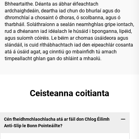
Bhheartaithe. Déanta as ábhar éifeachtach
ardchaighdeáin, deartha iad chun do bhurlaí agus do
dhromchlaí a chosaint ó dhoras, ó scolbanna, agus ó
tharbháil. Soláthraíonn a sealán neamhghlas gripe iontach,
rud a dhéanann iad idéalach le húsáid i bponganna, lipéid,
agus suíomh cóiréis. Le béim ar chomas úsáideora agus
slándáil, is cuid ríthábhachtach iad den eipeachlár cosanta
atá á úsáid agat, ag cinntiú go mbainfidh tú amach
timpeallacht ghlan gan do shláint a mhaolú.
Ceisteanna coitianta
Cén fheidhmchlaochlacha atá ar fáil don Chlog Éilimh
Anti-Slip le Bonn Pointeáilte?