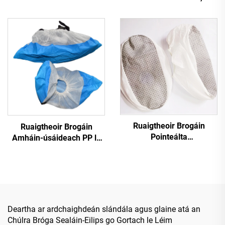
Barradh Pointeálta,
Fáilteach
Ruaigtheoir Brogáin
Ruaigtheoir Brogáin
Pointeálta
Amháin-úsáideach PP le
Neamhsithreogach,
Barradh Pointeálta,
Neamh-Weafraithe,
Ruaigtheoir Brogáin
Amháin-úsáideach
Pointeálta
Neamhsithreogach
Amháin-úsáideach
Deartha ar ardchaighdeán slándála agus glaine atá an
Chúlra Bróga Sealáin-Eilips go Gortach le Léim