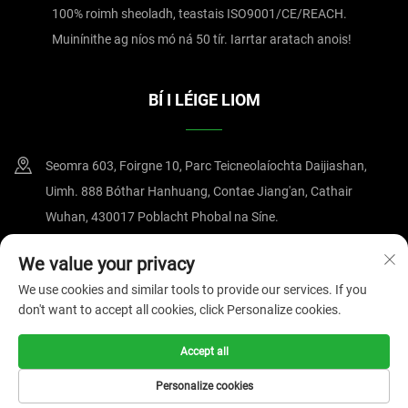
100% roimh sheoladh, teastais ISO9001/CE/REACH.
Muinínithe ag níos mó ná 50 tír. Iarrtar aratach anois!
BÍ I LÉIGE LIOM
Seomra 603, Foirgne 10, Parc Teicneolaíochta Daijiashan,
Uimh. 888 Bóthar Hanhuang, Contae Jiang'an, Cathair
Wuhan, 430017 Poblacht Phobal na Síne.
+86-15607122519
We value your privacy
We use cookies and similar tools to provide our services. If you
[email protected]
don't want to accept all cookies, click Personalize cookies.
Accept all
Cóipcheart © 2025 le Wuhan Magnate Technology Co., Ltd.
Beartas
Príobháideachta
Personalize cookies
LEATHANACH