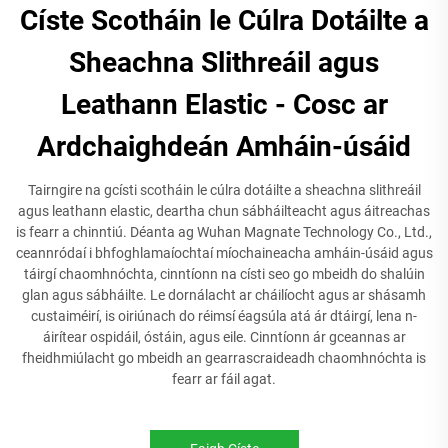
Císte Scotháin le Cúlra Dotáilte a
Sheachna Slithreáil agus
Leathann Elastic - Cosc ar
Ardchaighdeán Amháin-úsáid
Tairngire na gcísti scotháin le cúlra dotáilte a sheachna slithreáil
agus leathann elastic, deartha chun sábháilteacht agus áitreachas
is fearr a chinntiú. Déanta ag Wuhan Magnate Technology Co., Ltd.,
ceannródaí i bhfoghlamaíochtaí míochaineacha amháin-úsáid agus
táirgí chaomhnóchta, cinntíonn na císti seo go mbeidh do shalúin
glan agus sábháilte. Le dornálacht ar cháilíocht agus ar shásamh
custaiméirí, is oiriúnach do réimsí éagsúla atá ár dtáirgí, lena n-
áirítear ospidáil, óstáin, agus eile. Cinntíonn ár gceannas ar
fheidhmiúlacht go mbeidh an gearrascraideadh chaomhnóchta is
fearr ar fáil agat.