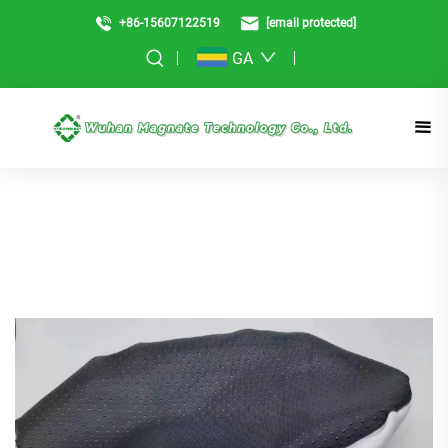
+86-15607122519
[email protected]
GA