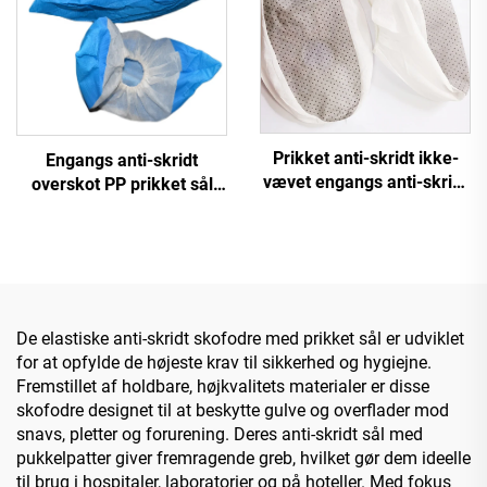
Prikket anti-skridt ikke-
Engangs anti-skridt
vævet engangs anti-skridt
overskot PP prikket sål
overskot skofodral
engangs prikket sål anti-
skridt overskot skofodral
De elastiske anti-skridt skofodre med prikket sål er udviklet
for at opfylde de højeste krav til sikkerhed og hygiejne.
Fremstillet af holdbare, højkvalitets materialer er disse
skofodre designet til at beskytte gulve og overflader mod
snavs, pletter og forurening. Deres anti-skridt sål med
pukkelpatter giver fremragende greb, hvilket gør dem ideelle
til brug i hospitaler, laboratorier og på hoteller. Med fokus