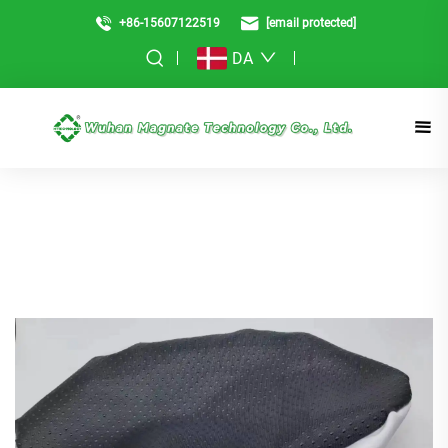
+86-15607122519
[email protected]
DA