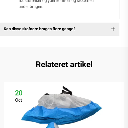
fodstørrelser og yder komfort og sikkerhed
under brugen.
Kan disse skofodre bruges flere gange?
Relateret artikel
20
Oct