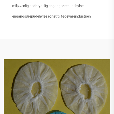
miljøvenlig nedbrydelig engangsørepudehylse
engangsørepudehylse egnet til fødevareindustrien