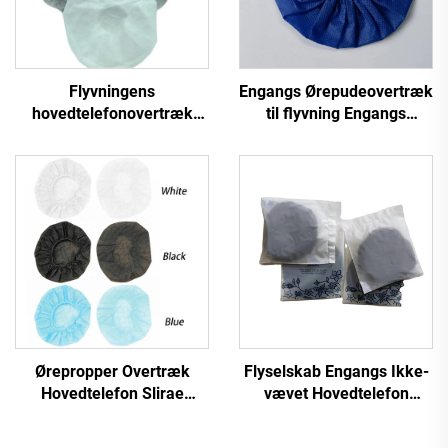
Flyvningens
Engangs Ørepudeovertræk
hovedtelefonovertræk
til flyvning Engangs
Flyselskabers
overtræk
ørepudeovertræk
Ørepropper Overtræk
Flyselskab Engangs Ikke-
Hovedtelefon Slirae
vævet Hovedtelefon
Overtræk Hygiejnisk
Ørepudeovertræk
Høretelefonovertræk