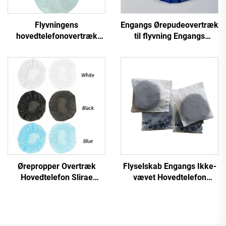
Flyvningens
Engangs Ørepudeovertræk
hovedtelefonovertræk
til flyvning Engangs
Flyselskabers
overtræk
ørepudeovertræk
Ørepropper Overtræk
Flyselskab Engangs Ikke-
Hovedtelefon Slirae
vævet Hovedtelefon
Overtræk Hygiejnisk
Ørepudeovertræk
Høretelefonovertræk