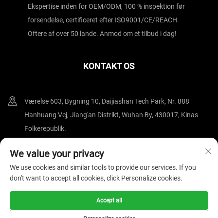
Ekspertise inden for OEM/ODM, 100 % inspektion før
forsendelse, certificeret efter ISO9001/CE/REACH.
Oftere af over 50 lande. Anmod om et tilbud i dag!
KONTAKT OS
Værelse 603, Bygning 10, Daijiashan Tech Park, Nr. 888
Hanhuang Vej, Jiang'an Distrikt, Wuhan By, 430017, Kinas
Folkerepublik.
+86-15607122519
We value your privacy
We use cookies and similar tools to provide our services. If you
[email protected]
don't want to accept all cookies, click Personalize cookies.
Accept all
Copyright © 2025 af Wuhan Magnate Technology Co., Ltd.
Privatlivspolitik