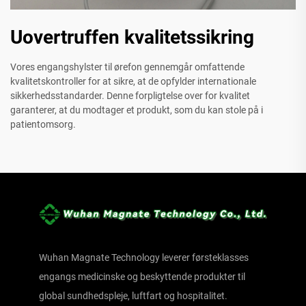
Uovertruffen kvalitetssikring
Vores engangshylster til ørefon gennemgår omfattende
kvalitetskontroller for at sikre, at de opfylder internationale
sikkerhedsstandarder. Denne forpligtelse over for kvalitet
garanterer, at du modtager et produkt, som du kan stole på i
patientomsorg.
Wuhan Magnate Technology leverer førsteklasses
engangs medicinske og beskyttende produkter til
global sundhedspleje, luftfart og hospitalitet.