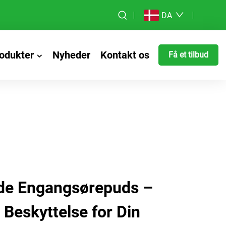
DA
odukter
Nyheder
Kontakt os
Få et tilbud
de Engangsørepuds –
 Beskyttelse for Din