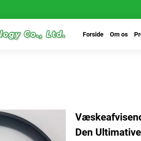
Forside
Om os
Pr
Væskeafvisen
Den Ultimative