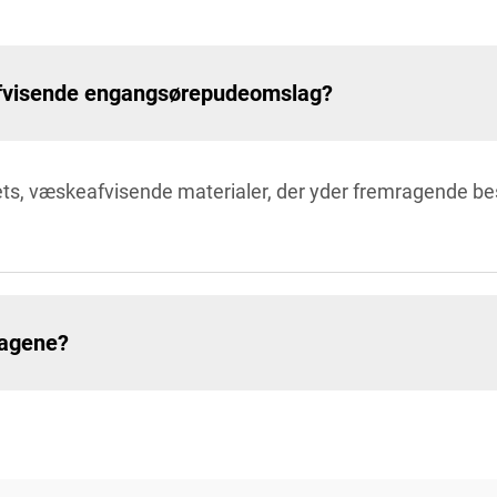
eafvisende engangsørepudeomslag?
tets, væskeafvisende materialer, der yder fremragende be
lagene?