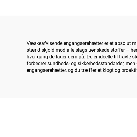
Væskeafvisende engangsørehætter er et absolut must
stærkt skjold mod alle slags uønskede stoffer – heru
hver gang de tager dem på. De er ideelle til travle s
forbedrer sundheds- og sikkerhedsstandarder, men
engangsørehætter, og du træffer et klogt og proaktivt