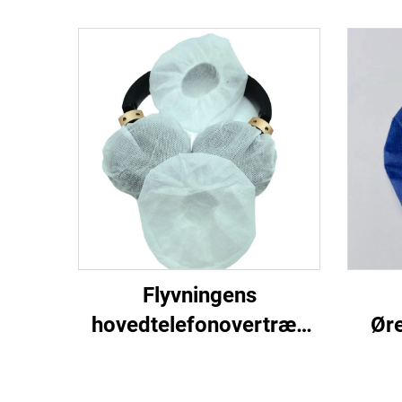
Flyvningens
hovedtelefonovertræk
Øre
Flyselskabers
f
ørepudeovertræk