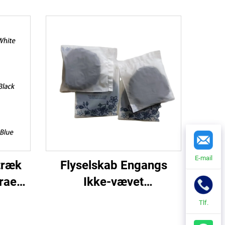
E-mail
træk
Flyselskab Engangs
rae
Ikke-vævet
nisk
Hovedtelefon
Tlf.
træk
Ørepudeovertræk