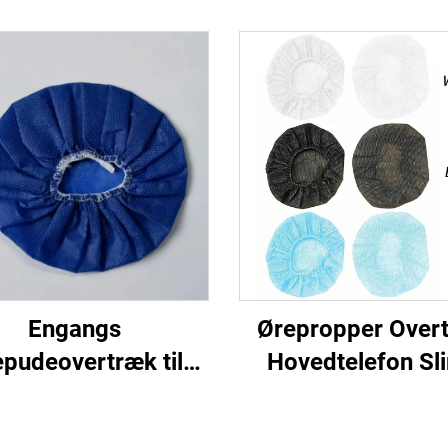
Engangs
Ørepropper Over
pudeovertræk til
Hovedtelefon Sli
lyvning Engangs
Overtræk Hygiej
overtræk
Høretelefonover