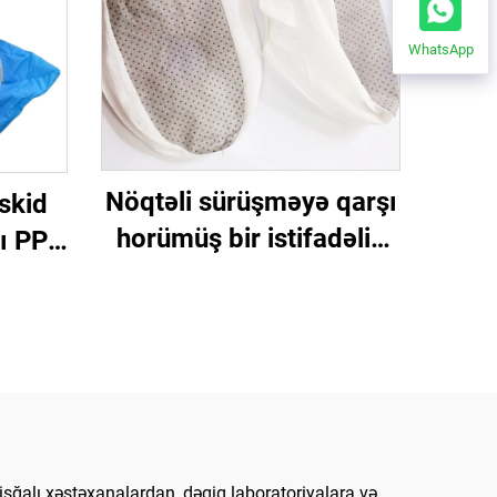
WhatsApp
Nöqtəli sürüşməyə qarşı
iskid
horümüş bir istifadəlik
ı PP
antiskid geyinmə
ir
ayaqqabı ayaqqabı
altlıq
örtüyü
şı
abı
yü
işğalı xəstəxanalardan, dəqiq laboratoriyalara və