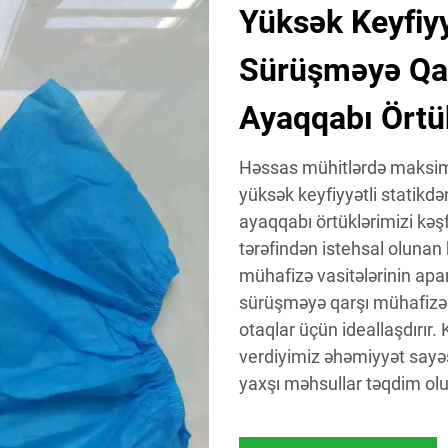
Yüksək Keyfiyy
Sürüşməyə Qar
Ayaqqabı Örtük
Həssas mühitlərdə maksimu
yüksək keyfiyyətli statikdə
ayaqqabı örtüklərimizi kə
tərəfindən istehsal olunan b
mühafizə vasitələrinin aparı
sürüşməyə qarşı mühafizəni
otaqlar üçün ideallaşdırır
verdiyimiz əhəmiyyət sayəs
yaxşı məhsullar təqdim olu