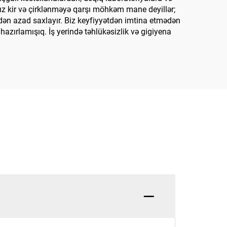
lnız kir və çirklənməyə qarşı möhkəm mane deyillər;
kdən azad saxlayır. Biz keyfiyyətdən imtina etmədən
 hazırlamışıq. İş yerində təhlükəsizlik və gigiyena