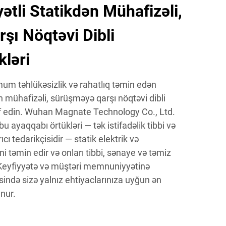
ətli Statikdən Mühafizəli,
şı Nöqtəvi Dibli
ləri
m təhlükəsizlik və rahatlıq təmin edən
n mühafizəli, sürüşməyə qarşı nöqtəvi dibli
şf edin. Wuhan Magnate Technology Co., Ltd.
u ayaqqabı örtükləri — tək istifadəlik tibbi və
cı tedarikçisidir — statik elektrik və
 təmin edir və onları tibbi, sənaye və təmiz
. Keyfiyyətə və müştəri memnuniyyətinə
ində sizə yalnız ehtiyaclarınıza uyğun ən
nur.