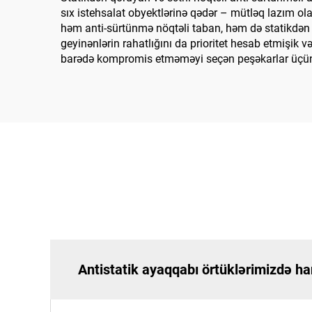
sıx istehsalat obyektlərinə qədər – mütləq lazım ola
həm anti-sürtünmə nöqtəli taban, həm də statikdən q
geyinənlərin rahatlığını da prioritet hesab etmişik v
barədə kompromis etməməyi seçən peşəkarlar üçün b
Antistatik ayaqqabı örtüklərimizdə ha