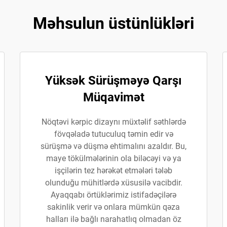
Məhsulun üstünlükləri
Yüksək Sürüşməyə Qarşı
Müqavimət
Nöqtəvi kərpic dizaynı müxtəlif səthlərdə
fövqəladə tutuculuq təmin edir və
sürüşmə və düşmə ehtimalını azaldır. Bu,
maye tökülmələrinin ola biləcəyi və ya
işçilərin tez hərəkət etmələri tələb
olunduğu mühitlərdə xüsusilə vacibdir.
Ayaqqabı örtüklərimiz istifadəçilərə
sakinlik verir və onlara mümkün qəza
halları ilə bağlı narahatlıq olmadan öz