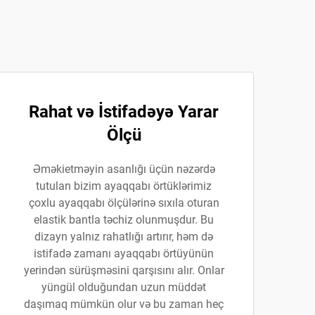
Rahat və İstifadəyə Yarar
Ölçü
Əməkietməyin asanlığı üçün nəzərdə
tutulan bizim ayaqqabı örtüklərimiz
çoxlu ayaqqabı ölçülərinə sıxıla oturan
elastik bantla təchiz olunmuşdur. Bu
dizayn yalnız rahatlığı artırır, həm də
istifadə zamanı ayaqqabı örtüyünün
yerindən sürüşməsini qarşısını alır. Onlar
yüngül olduğundan uzun müddət
daşımaq mümkün olur və bu zaman heç