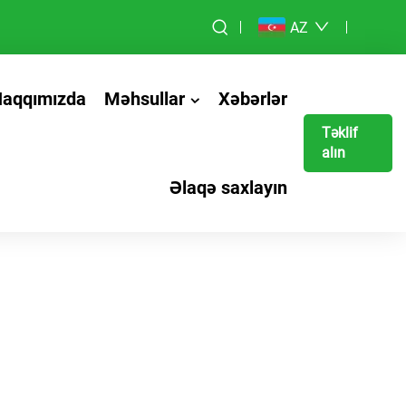
AZ
Haqqımızda
Məhsullar
Xəbərlər
Təklif
alın
Əlaqə saxlayın