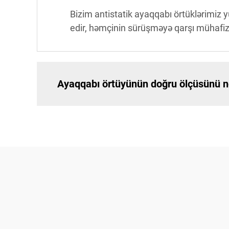
Bizim antistatik ayaqqabı örtüklərimiz y
edir, həmçinin sürüşməyə qarşı mühafizən
Ayaqqabı örtüyünün doğru ölçüsünü n