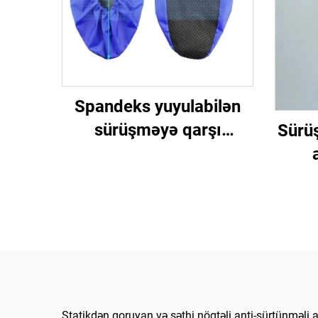
Spandeks yuyulabilən
sürüşməyə qarşı
Sürüş
ayaqqabı örtüyü
yuyu
qar
Statikdən qoruyan və səthi nöqtəli anti-sürtünməli 