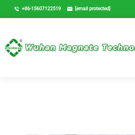
+86-15607122519
[email protected]