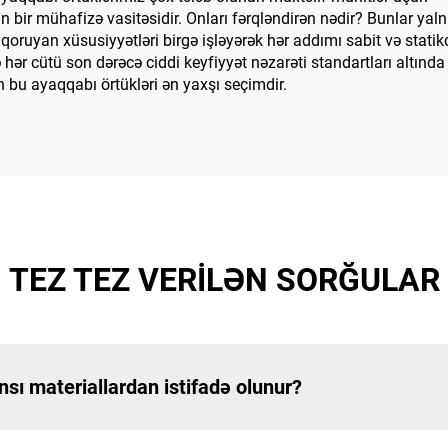
n bir mühafizə vasitəsidir. Onları fərqləndirən nədir? Bunlar ya
oruyan xüsusiyyətləri birgə işləyərək hər addımı sabit və stati
ə hər cütü son dərəcə ciddi keyfiyyət nəzarəti standartları altında
u ayaqqabı örtükləri ən yaxşı seçimdir.
TEZ TEZ VERİLƏN SORĞULAR
nsı materiallardan istifadə olunur?