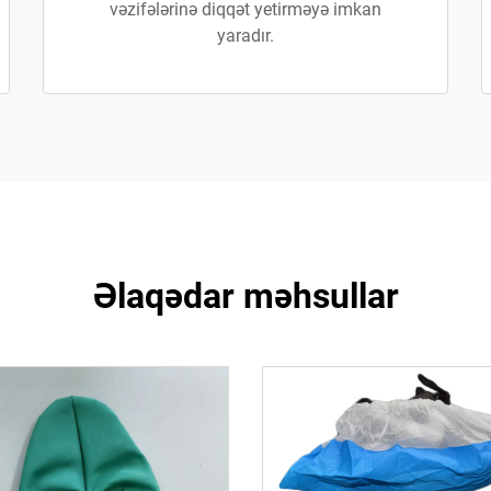
vəzifələrinə diqqət yetirməyə imkan
yaradır.
Əlaqədar məhsullar