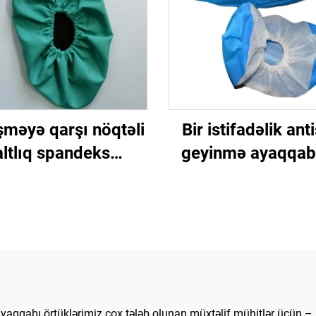
məyə qarşı nöqtəli
Bir istifadəlik ant
altlıq spandeks
geyinmə ayaqqab
labilən sürüşməyə
nöqtəli altlıq b
şı ayaqqabı örtüyü
istifadəlik nöqtəli 
sürüşməyə qar
geyinmə ayaqq
ayaqqabı örtü
ayaqqabı örtüklərimiz çox tələb olunan müxtəlif mühitlər üçün – 