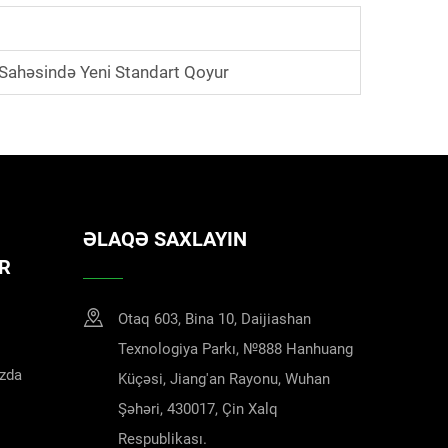
 Sahəsində Yeni Standart Qoyur
ƏLAQƏ SAXLAYIN
R
Otaq 603, Bina 10, Daijiashan
Texnologiya Parkı, №888 Hanhuang
zda
Küçəsi, Jiang'an Rayonu, Wuhan
Şəhəri, 430017, Çin Xalq
Respublikası.