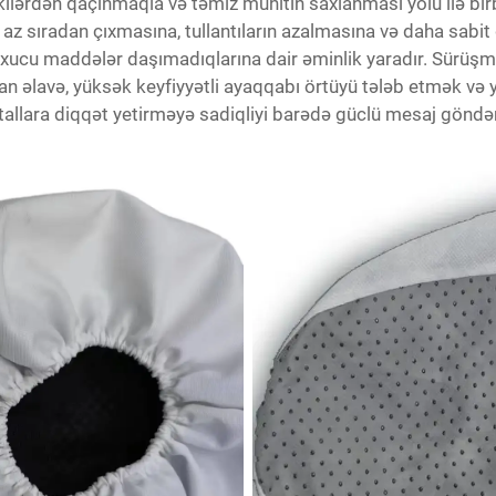
tkilərdən qaçınmaqla və təmiz mühitin saxlanması yolu ilə b
az sıradan çıxmasına, tullantıların azalmasına və daha sabit
uxucu maddələr daşımadıqlarına dair əminlik yaradır. Sürüşmə
an əlavə, yüksək keyfiyyətli ayaqqabı örtüyü tələb etmək və
detallara diqqət yetirməyə sadiqliyi barədə güclü mesaj göndər