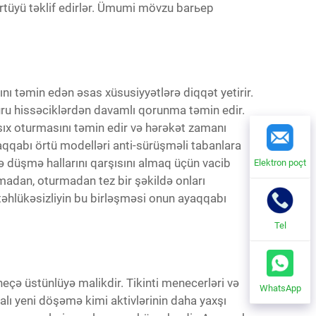
rtüyü təklif edirlər. Ümumi mövzu barьер
 təmin edən əsas xüsusiyyətlərə diqqət yetirir.
uru hissəciklərdən davamlı qorunma təmin edir.
sıx oturmasını təmin edir və hərəkət zamanı
yaqqabı örtü modelləri anti-sürüşməli tabanlara
ə düşmə hallarını qarşısını almaq üçün vacib
Elektron poçt
nmadan, oturmadan tez bir şəkildə onları
təhlükəsizliyin bu birləşməsi onun ayaqqabı
Tel
çə üstünlüyə malikdir. Tikinti menecerləri və
WhatsApp
alı yeni döşəmə kimi aktivlərinin daha yaxşı