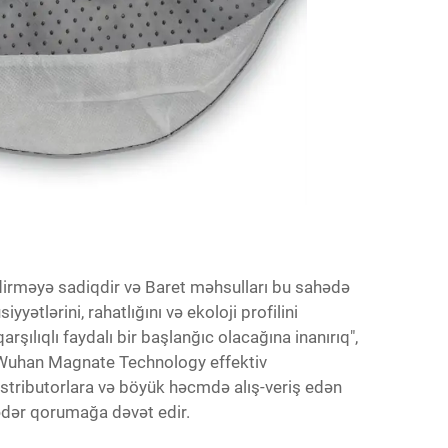
irməyə sadiqdir və Baret məhsulları bu sahədə
ətlərini, rahatlığını və ekoloji profilini
rşılıqlı faydalı bir başlanğıc olacağına inanırıq",
a Wuhan Magnate Technology effektiv
istributorlara və böyük həcmdə alış-veriş edən
qədər qorumağa dəvət edir.