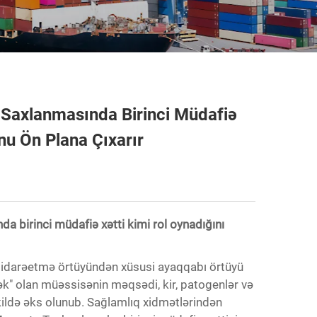
 Saxlanmasında Birinci Müdafiə
nu Ön Plana Çıxarır
da birinci müdafiə xətti kimi rol oynadığını
il idarəetmə örtüyündən xüsusi ayaqqabı örtüyü
mək" olan müəssisənin məqsədi, kir, patogenlər və
kildə əks olunub. Sağlamlıq xidmətlərindən