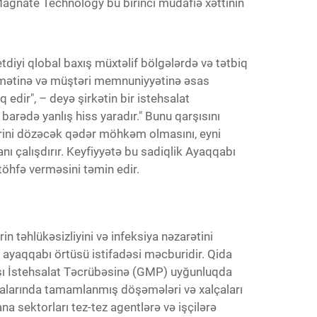
agnate Technology bu birinci müdafiə xəttinin
etdiyi qlobal baxış müxtəlif bölgələrdə və tətbiq
xidmətinə və müştəri memnuniyyətinə əsas
edir", – deyə şirkətin bir istehsalat
barədə yanlış hiss yaradır." Bunu qarşısını
ərini dözəcək qədər möhkəm olmasını, eyni
 çalışdırır. Keyfiyyətə bu sadiqlik Ayaqqabı
töhfə verməsini təmin edir.
in təhlükəsizliyini və infeksiya nəzarətini
 ayaqqabı örtüsü istifadəsi məcburidir. Qida
axşı İstehsalat Təcrübəsinə (GMP) uyğunluqda
binalarında tamamlanmış döşəmələri və xalçaları
a sektorları tez-tez agentlərə və işçilərə