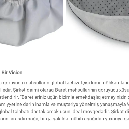
 Bir Vision
 qoruyucu məhsulların qlobal təchizatçısı kimi möhkəmlənd
 edir. Şirkət daimi olaraq Baret məhsullarının qoruyucu xüsusiyy
ləndirir. "Baretləriniz üçün bizimlə əməkdaşlıq etməyinizin qa
 əhəmiyyətinə dərin inamla və müştəriyə yönəlmiş yanaşmayl
 qlobal tələbatı dəstəkləmək üçün ideal mövqedədir. Şirkət d
larını araşdırmağa, birgə şəkildə mühiti aşağıdan yuxarıya 