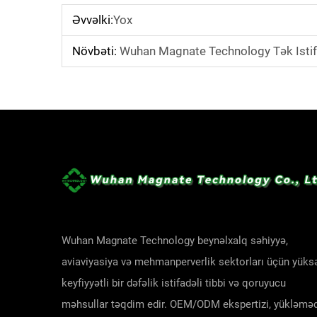
Əvvəlki:
Yox
Növbəti:
Wuhan Magnate Technology Tək Istifad
Wuhan Magnate Technology beynəlxalq səhiyyə,
aviaviyasiya və mehmanperverlik sektorları üçün yüks
keyfiyyətli bir dəfəlik istifadəli tibbi və qoruyucu
məhsullar təqdim edir. OEM/ODM ekspertizi, yükləmə