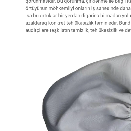
qorunmasıdır. Bu qorunma, çirklənmə ilə bağlı i
örtüyünün möhkəmliyi onların iş sahəsində daha 
isə bu örtüklər bir yerdən digərinə bilmədən yol
azaldaraq konkret təhlükəsizlik təmin edir. Bund
auditçilərə təşkilatın təmizlik, təhlükəsizlik və 