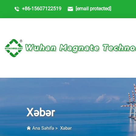
+86-15607122519
[email protected]
Xəbər
Ana Səhifə
>
Xəbər