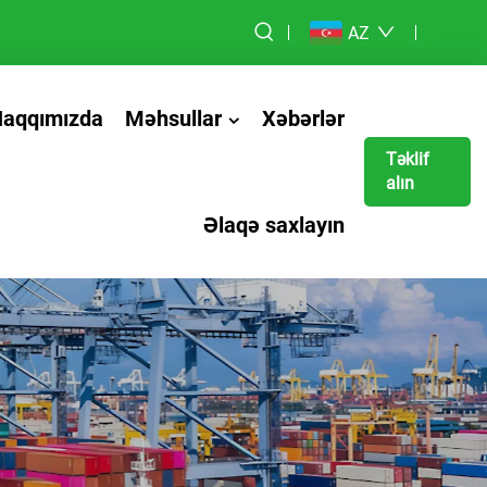
AZ
Haqqımızda
Məhsullar
Xəbərlər
Təklif
alın
Əlaqə saxlayın