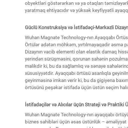
obyektləri göstərərkən və ya otaqları təmizləy
yaratmaq ehtiyacıdır və yüksək keyfiyyətli ayaqqa
Güclü Konstruksiya və İstifadəçi-Mərkəzli Dizayn
Wuhan Magnate Technology-nın Ayaqqabı Örtüsü p
Örtülər adətən möhkəm, yırtılmayaqadir əsmə par
Dizaynın vacib elementi olan elastik damaq hissə
yerindən sürüşməsini, qorunan sahənin pozulmasın
malikdir ki, bu da sağlamlıq və sənaye sahələri
xüsusiyyətdir. Ayaqqabı örtüsü asanlıqla geyinil
geyinməsinə imkan verir ki, bu da gigiyena baxı
örtüsünü peşəkar istifadə üçün üstün seçim halın
İstifadəçilər və Alıcılar üçün Strateji və Praktiki 
Wuhan Magnate Technology-nın ayaqqabı örtüyünü 
biznes sahibləri üçün əsas üstünlük – əməliyyat o