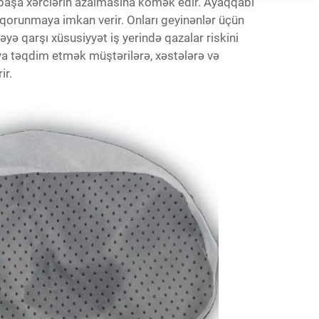
irbaşa xərclərin azalmasına kömək edir. Ayaqqabı
 qorunmaya imkan verir. Onları geyinənlər üçün
yə qarşı xüsusiyyət iş yerində qazalar riskini
 ya təqdim etmək müştərilərə, xəstələrə və
ir.