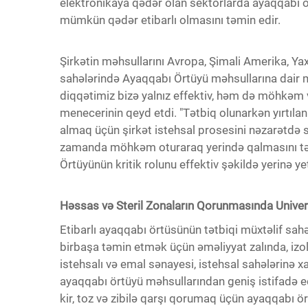
elektronikaya qədər olan sektorlarda ayaqqabı 
mümkün qədər etibarlı olmasını təmin edir.
Şirkətin məhsullarını Avropa, Şimali Amerika, Yax
sahələrində Ayaqqabı Örtüyü məhsullarına dair mü
diqqətimiz bizə yalnız effektiv, həm də möhkəm v
menecerinin qeyd etdi. "Tətbiq olunarkən yırtılan
almaq üçün şirkət istehsal prosesini nəzarətdə 
zamanda möhkəm oturaraq yerində qalmasını təmi
Örtüyünün kritik rolunu effektiv şəkildə yerinə 
Həssas və Steril Zonaların Qorunmasında Univer
Etibarlı ayaqqabı örtüsünün tətbiqi müxtəlif sahəl
birbaşa təmin etmək üçün əməliyyat zalında, izol
istehsalı və emal sənayesi, istehsal sahələrinə 
ayaqqabı örtüyü məhsullarından geniş istifadə ed
kir, toz və zibilə qarşı qorumaq üçün ayaqqabı ö