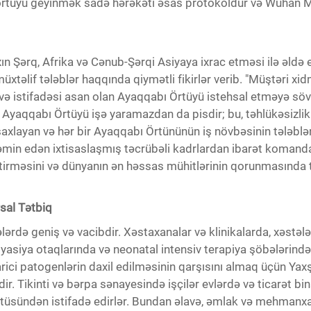
örtüyü geyinmək sadə hərəkəti əsas protokoldur və Wuhan M
ın Şərq, Afrika və Cənub-Şərqi Asiyaya ixrac etməsi ilə əldə 
xtəlif tələblər haqqında qiymətli fikirlər verib. "Müştəri 
ə istifadəsi asan olan Ayaqqabı Örtüyü istehsal etməyə sövq 
 Ayaqqabı Örtüyü işə yaramazdan da pisdir; bu, təhlükəsizlik 
saxlayan və hər bir Ayaqqabı Örtününün iş növbəsinin tələbl
n edən ixtisaslaşmış təcrübəli kadrlardan ibarət komandanı
yetirməsini və dünyanın ən həssas mühitlərinin qorunmasında 
sal Tətbiq
ərdə geniş və vacibdir. Xəstaxanalar və klinikalarda, xəstələr
yasiya otaqlarında və neonatal intensiv terapiya şöbələrində
xarici patogenlərin daxil edilməsinin qarşısını almaq üçün Y
ir. Tikinti və bərpa sənayesində işçilər evlərdə və ticarət 
rtüsündən istifadə edirlər. Bundan əlavə, əmlak və mehmanxan