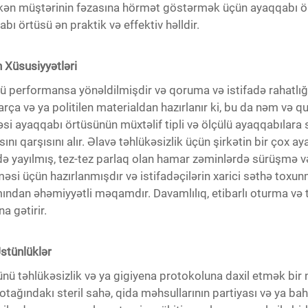
ərkən müştərinin fəzasına hörmət göstərmək üçün ayaqqabı ö
bı örtüsü ən praktik və effektiv həlldir.
 Xüsusiyyətləri
erformansa yönəldilmişdir və qoruma və istifadə rahatlığını
ça və ya politilen materialdan hazırlanır ki, bu da nəm və q
si ayaqqabı örtüsünün müxtəlif tipli və ölçülü ayaqqabılara 
ı qarşısını alır. Əlavə təhlükəsizlik üçün şirkətin bir çox a
ndə yayılmış, tez-tez parlaq olan hamar zəminlərdə sürüşmə v
məsi üçün hazırlanmışdır və istifadəçilərin xarici səthə toxu
mından əhəmiyyətli məqamdır. Davamlılıq, etibarlı oturma və 
a gətirir.
Üstünlüklər
təhlükəsizlik və ya gigiyena protokoluna daxil etmək bir ne
tağındakı steril sahə, qida məhsullarının partiyası və ya bah