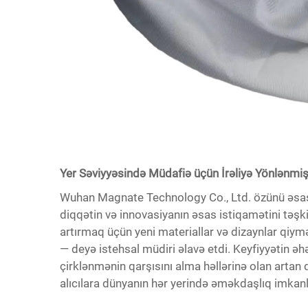
Yer Səviyyəsində Müdafiə üçün İrəliyə Yönlənmiş
Wuhan Magnate Technology Co., Ltd. özünü əsas
diqqətin və innovasiyanın əsas istiqamətini təşkil
artırmaq üçün yeni materiallar və dizaynlar qiymət
— deyə istehsal müdiri əlavə etdi. Keyfiyyətin
çirklənmənin qarşısını alma həllərinə olan artan
alıcılara dünyanın hər yerində əməkdaşlıq imkan