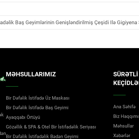
əlik Baş Geyimlərinin Genişləndirilmiş Çeşidi Ilə Gigiyena
MƏHSULLARIMIZ
SÜRƏTLI
KEÇIDLƏ
Bir Dəfəlik İstifadə Üz Maskası
Ana Səhifə
Bir Dəfəlik İstifadə Baş Geyimi
ək
Biz Haqqımı
Ayaqqabı Örtüyü
Məhsullar
Gözəllik & SPA & Otel Bir İstifadəlik Seriyası
dən
Xəbərlər
Bir Dəfəlik İstifadəlik Bədən Geyimi