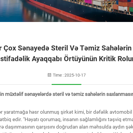
Çox Sənayedə Steril Və Təmiz Sahələrin
Istifadəlik Ayaqqabı Örtüyünün Kritik Rolu
Time : 2025-10-17
nin müxtəlif sənayelərdə steril və təmiz sahələrin saxlanmasın
tlər yaratmağa həsr olunmuş şirkət kimi, bir dəfəlik avtomob
 tətbiq edir. "Həyatı qorumaq, insanın sağlamlığını təşviq et
ərə daşınmasının qarşısını doğrudan alan məhsulda aydın şə