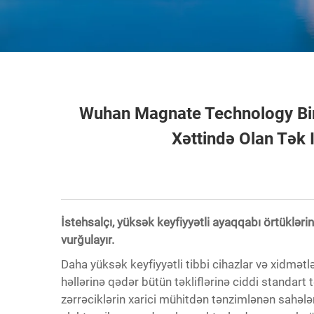
Wuhan Magnate Technology Bir 
Xəttində Olan Tək 
İstehsalçı, yüksək keyfiyyətli ayaqqabı örtükləri
vurğulayır.
Daha yüksək keyfiyyətli tibbi cihazlar və xidmə
həllərinə qədər bütün təkliflərinə ciddi standart
zərrəciklərin xarici mühitdən tənzimlənən sahəl