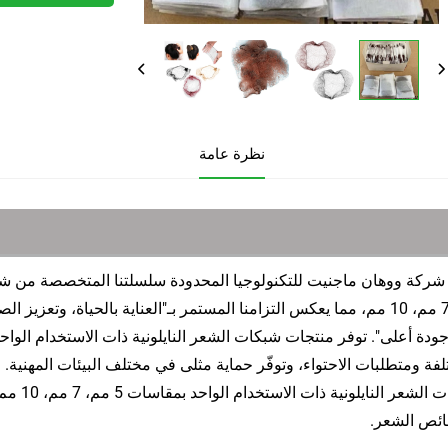
نظرة عامة
مم، 7 مم، 10 مم، مما يعكس التزامنا المستمر بـ"العناية بالحياة، و
ودة أعلى". توفر منتجات شبكات الشعر النايلونية ذات الاستخدام الواح
لفة ومتطلبات الاحتواء، وتوفّر حماية مثلى في مختلف البيئات المهن
شبكات ال
ئص الشعر.