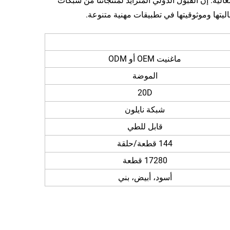
الية. إن القبول الدولي المتزايد لمنتجاتنا من شبكات
ليتها وموثوقيتها في تطبيقات مهنية متنوعة.
ماغنيت OEM أو ODM
الموضة
20D
شبكة نايلون
قابل للطي
144 قطعة/حلقة
17280 قطعة
أسود، أبيض، بني