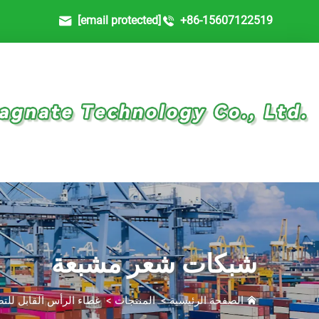
[email protected]
+86-15607122519
شبكات شعر مشبعة
الصفحة الرئيسية
>
المنتجات
>
غطاء الرأس القابل لل