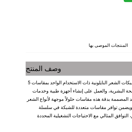
المنتجات الموصى بها
وصف المنتج
تقدم شركة ووهان ماجنيت للتكنولوجيا المحدودة سلسلتنا المتخصصة من شبكات الشعر النايلونية ذات الاستخدام الواحد بمقاسات 5
تعزيز الصحة البشرية، والعمل على إنشاء أجهزة طبية وخدمات
د المصممة بدقة هذه مقاسات حلولاً موجهة لأنواع الشعر
ية. ويضمن توافر مقاسات متعددة للشبكة في سلسلة
شعر النايلونية ذات الاستخدام الواحد بمقاسات 5 مم، 7 مم، 10 مم، التوافق المثالي مع الاحتياجات التشغيلية المحددة