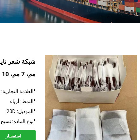
مم، 7 مم، 10 مم، شبكات شعر شفافة
*العلامة التجارية: MAGNATE OEM أو ODM
*النمط: أزياء
*الموديل: 20D
*نوع المادة: نسيج 
استفسار