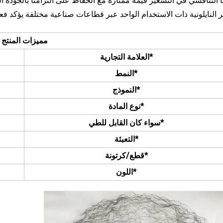
ا التنافسي في التسعير قيمة ممتازة مع الحفاظ على التزامنا بالجودة الع
 النايلونية ذات الاستخدام الواحد عبر قطاعات صناعية مختلفة يؤكد فعا
مميزات المنتج
*العلامة التجارية
*النمط
*النموذج
*نوع المادة
*سواء كان القابل للطي
*التعبئة
*قطع/كرتونة
*اللون