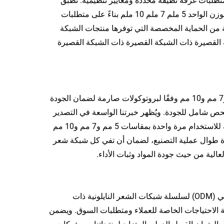
م المفروضة من نايلون 5 ملم 7 ملم 10 ملم لتلبية متطلبات غرفة نظيفة محددة ومعايير تنظيمية. تطبق
مؤسسات الرعاية الصحية أحجام مختلفة من سلسلة الشباك النيلونية ذات الوزن الواحد 5 ملم 7 ملم 10 ملم بناءً على متطلبات
 من الحماية المخصصة التي توفرها منتجات الشبكة
القصيرة ذات الشبكة القصيرة ذات الشبكة القصيرة
يتم إنتاج كل شبكة شعر نايلون قابلة للاستخدام مرة واحدة بمقاسات 5 مم و7 مم و10 مم وفقًا لبروتوكولات صارمة لضمان الجودة
شبكة شعر لفحص شامل للجودة. ويُظهر خبرتنا الواسعة في التصدير
العالمي الموثوقية والجودة الثابتة لمنتجاتنا من شبكات الشعر النايلون القابلة للاستخدام مرة واحدة بمقاسات 5 مم و7 مم و10 مم
ة طوال عملية التصنيع، لضمان أن تفي كل شبكة شعر
نرحب بالتعاون مع مصنعي المعدات الأصلية (OEM) ومصممي التصنيع الأصلي (ODM) لسلسلة شبكات الشعر النايلونية ذات
 ونقدم حلولاً مخصصة لتلبية الاحتياجات الخاصة للعملاء ومتطلبات السوق. ويضمن