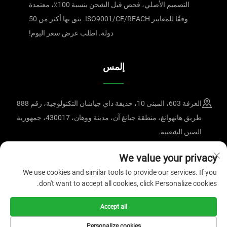
التصميم الأصلي، فحص قبل الشحن بنسبة 100٪، معتمدة
وفقًا للمعايير ISO9001/CE/REACH. يثق بها أكثر من 50
دولة. اطلب عرض سعر اليوم!
إلمس
الغرفة 603، المبنى 10، حديقة داي جياشان التكنولوجية، رقم 888
طريق هانهوانغ، منطقة جيانغ آن، مدينة ووهان، 430017، جمهورية
الصين الشعبية.
+86-15607122519
We value your privacy
We use cookies and similar tools to provide our services. If you
[email protected]
don't want to accept all cookies, click Personalize cookies.
Accept all
جميع الحقوق محفوظة © 2025، ووهان ماجنيت للتكنولوجيا المحدودة.
سياسة
الخصوصية
Personalize cookies