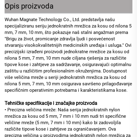
Opis proizvoda
Wuhan Magnate Technology Co., Ltd. predstavlja našu
specijaliziranu seriju jednokratnih mrežica za kosu od nilona 5
mm, 7 mm, 10 mm, što pokazuje naš stalni angažman prema
"Brigu za život, promicanje zdravlja ljudi i posvećenost
stvaranju visokokvalitetnijih medicinskih uređaja i usluga." Ovi
precizijski izrađeni proizvodi jednokratne mrežice za kosu od
nilona 5 mm, 7 mm, 10 mm nude ciljana rješenja za različite
tipove kose i zahtjeve za sadržavanje, osiguravajući optimalnu
zaštitu u različitim profesionalnim okruženjima. Dostupnost
više veličina mreže u seriji jednokratnih mrežica za kosu od
nilona 5 mm, 7 mm, 10 mm osigurava savršeno prilagođavanje
specifičnim operativnim potrebama i karakteristikama kose.
Tehničke specifikacije i značajke proizvoda
• Precizna veličina mreže: Naša serija jednokratnih nylon
mrežica za kosu od 5 mm, 7 mm i 10 mm nudi tri specifične
veličine mreže (5 mm, 7 mm i 10 mm) kako bi zadovoljila
različite tipove kose i zahtjeve za ograničavanjem. Ova
precizna veličina u proizvodima jednokratnih nylon mrežica za