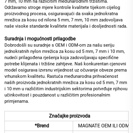
7 mm, 10 mm na različitim međunarodnim tržištima.
Održavamo stroge mjere kontrole kvalitete tijekom cijelog
proizvodnog procesa, osiguravajući da svaka jednokratna
mrežica za kosu od nilona 5 mm, 7 mm, 10 mm zadovoljava
naše visoke standarde kvalitete materijala i dosljednosti rada.
Suradnja i mogućnosti prilagodbe
Dobrodošli su suradnje s OEM i ODM-om za našu seriju
jednokratnih nylon mrežica za kosu od 5 mm, 7 mm i 10 mm,
nudeći prilagođena rješenja koja zadovoljavaju specifične
potrebe klijenata i tržišne zahtjeve. Naš konkurentan cjenovni
model osigurava izvrsnu vrijednost uz očuvanje obveze prema
vrhunskom kvalitetu. Rastuća međunarodna prihvaćenost
naših proizvoda jednokratnih mrežica za kosu od 5 mm, 7 mm
i 10 mm u različitim industrijskim sektorima potvrđuje njihovu
učinkovitost i pouzdanost u različitim profesionalnim
primjenama.
Značajke proizvoda
*Brend
MAGNATE OEM ILI ODM