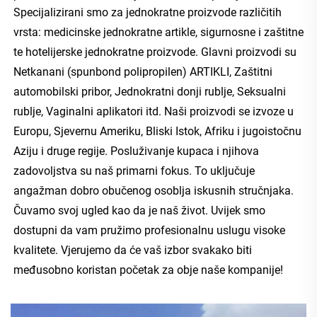
Specijalizirani smo za jednokratne proizvode različitih 
vrsta: medicinske jednokratne artikle, sigurnosne i zaštitne 
te hotelijerske jednokratne proizvode. Glavni proizvodi su 
Netkanani (spunbond polipropilen) ARTIKLI, Zaštitni 
automobilski pribor, Jednokratni donji rublje, Seksualni 
rublje, Vaginalni aplikatori itd. Naši proizvodi se izvoze u 
Europu, Sjevernu Ameriku, Bliski Istok, Afriku i jugoistočnu 
Aziju i druge regije. Posluživanje kupaca i njihova 
zadovoljstva su naš primarni fokus. To uključuje 
angažman dobro obučenog osoblja iskusnih stručnjaka. 
Čuvamo svoj ugled kao da je naš život. Uvijek smo 
dostupni da vam pružimo profesionalnu uslugu visoke 
kvalitete. Vjerujemo da će vaš izbor svakako biti 
međusobno koristan početak za obje naše kompanije! 