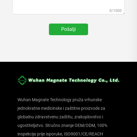
0/1000
Pošalji
Wuhan Magnate Technology pruža vrhunske
jednokratne medicinske i zaštitne proizvode za
globalnu zdravstvenu zaštitu, zrakoplovstvo i
ugostiteljstvo. Stručno znanje OEM/ODM, 100%
inspekcija prije isporuke, ISO9001/CE/REACH