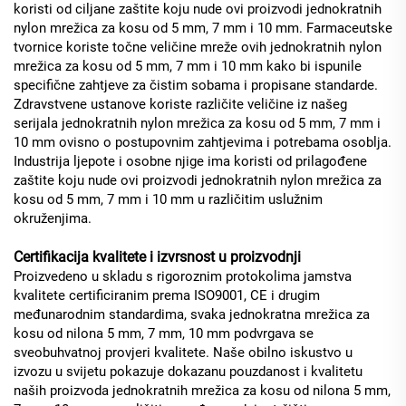
koristi od ciljane zaštite koju nude ovi proizvodi jednokratnih
nylon mrežica za kosu od 5 mm, 7 mm i 10 mm. Farmaceutske
tvornice koriste točne veličine mreže ovih jednokratnih nylon
mrežica za kosu od 5 mm, 7 mm i 10 mm kako bi ispunile
specifične zahtjeve za čistim sobama i propisane standarde.
Zdravstvene ustanove koriste različite veličine iz našeg
serijala jednokratnih nylon mrežica za kosu od 5 mm, 7 mm i
10 mm ovisno o postupovnim zahtjevima i potrebama osoblja.
Industrija ljepote i osobne njige ima koristi od prilagođene
zaštite koju nude ovi proizvodi jednokratnih nylon mrežica za
kosu od 5 mm, 7 mm i 10 mm u različitim uslužnim
okruženjima.
Certifikacija kvalitete i izvrsnost u proizvodnji
Proizvedeno u skladu s rigoroznim protokolima jamstva
kvalitete certificiranim prema ISO9001, CE i drugim
međunarodnim standardima, svaka jednokratna mrežica za
kosu od nilona 5 mm, 7 mm, 10 mm podvrgava se
sveobuhvatnoj provjeri kvalitete. Naše obilno iskustvo u
izvozu u svijetu pokazuje dokazanu pouzdanost i kvalitetu
naših proizvoda jednokratnih mrežica za kosu od nilona 5 mm,