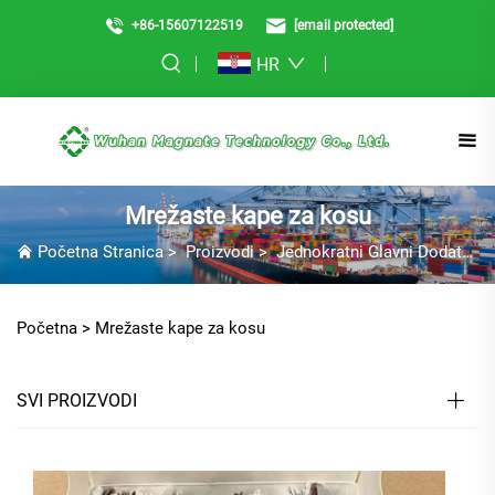
+86-15607122519
[email protected]
HR
Mrežaste kape za kosu
Početna Stranica
>
Proizvodi
>
Jednokratni Glavni Dodatak
Početna >
Mrežaste kape za kosu
SVI PROIZVODI