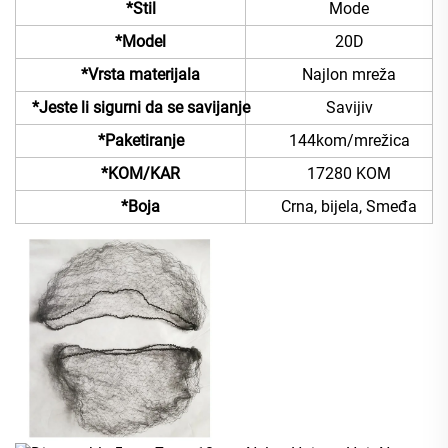
*Stil
Mode
*Model
20D
*Vrsta materijala
Najlon mreža
*Jeste li sigurni da se savijanje
Savijiv
*Paketiranje
144kom/mrežica
*KOM/KAR
17280 KOM
*Boja
Crna, bijela, Smeđa