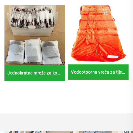
Vodootporna vreća za tijelo
Jednokratne mreže za kosu
od pamuka, dodatni pribor
od nilona debljine 5 mm, 7
za lijes, za odrasle
mm, 10 mm – nevidljive
mreže za kosu