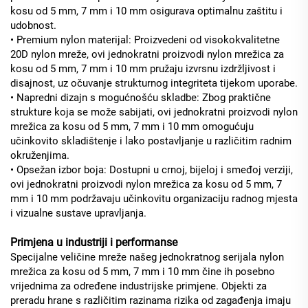
kosu od 5 mm, 7 mm i 10 mm osigurava optimalnu zaštitu i
udobnost.
• Premium nylon materijal: Proizvedeni od visokokvalitetne
20D nylon mreže, ovi jednokratni proizvodi nylon mrežica za
kosu od 5 mm, 7 mm i 10 mm pružaju izvrsnu izdržljivost i
disajnost, uz očuvanje strukturnog integriteta tijekom uporabe.
• Napredni dizajn s mogućnošću skladbe: Zbog praktične
strukture koja se može sabijati, ovi jednokratni proizvodi nylon
mrežica za kosu od 5 mm, 7 mm i 10 mm omogućuju
učinkovito skladištenje i lako postavljanje u različitim radnim
okruženjima.
• Opsežan izbor boja: Dostupni u crnoj, bijeloj i smeđoj verziji,
ovi jednokratni proizvodi nylon mrežica za kosu od 5 mm, 7
mm i 10 mm podržavaju učinkovitu organizaciju radnog mjesta
i vizualne sustave upravljanja.
Primjena u industriji i performanse
Specijalne veličine mreže našeg jednokratnog serijala nylon
mrežica za kosu od 5 mm, 7 mm i 10 mm čine ih posebno
vrijednima za određene industrijske primjene. Objekti za
preradu hrane s različitim razinama rizika od zagađenja imaju