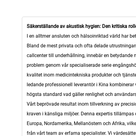
Säkerställande av akustisk hygien: Den kritiska r
I en alltmer ansluten och hälsoinriktad värld har be
Bland de mest privata och ofta delade utrustningarn
callcenter till underhållning, innebär en betydand
problem genom vår specialiserade serie engångshörs
kvalitet inom medicintekniska produkter och tjänst
ledande professionell leverantör i Kina kombinerar
högsta standard vad gäller renlighet och användar
Vårt beprövade resultat inom tillverkning av precis
kraven i känsliga miljöer. Denna expertis tillämpas
Europa, Nordamerika, Mellanöstern och Afrika, vilke
från vårt team av erfarna specialister. Vi värdesätter 