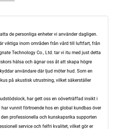
mfatta de personliga enheter vi använder dagligen.
viktiga inom områden från vård till luftfart, från
ate Technology Co., Ltd. tar vi itu med just detta
iskors hälsa och ägnar oss åt att skapa högre
 skyddar användare där ljud möter hud. Som en
s på akustisk utrustning, vilket säkerställer
dstödslock, har gett oss en oöverträffad insikt i
er har vunnit förtroende hos en global kundbas över
amt den professionella och kunskapsrika supporten
sionell service och felfri kvalitet, vilket gör er