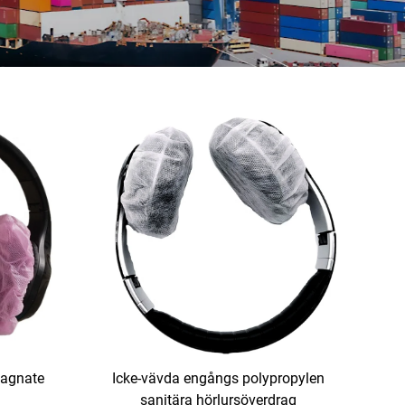
agnate
Icke-vävda engångs polypropylen
sanitära hörlursöverdrag