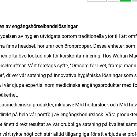
ollen av engångshörselbandslösningar
tydelsen av hygien utvidgats bortom traditionella ytor till att o
a finns headset, hörlurar och öronproppar. Dessa enheter, som är 
e men ofta överlookad risk för korskontaminering. Hos Wuhan Magn
elmuffsar. Vårt företags syfte, "Omsorg för livet, främja männ
er", driver vår satsning på innovativa hygiéniska lösningar som
 vi vår djupa expertis inom medicinska engångsprodukter med foku
säkerhet.
ionsmedicinska produkter, inklusive MRI-hörlurslock och MRI-huvu
 direkt på hela vår portfölj av engångshörlurslock. Våra produkt
t är ett direkt resultat av vår orubbliga satsning på kvalitet s
vårt rykte högt och står alltid tillgängliga för att erbjuda er profes