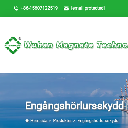
+86-15607122519
[email protected]
Engångshörlursskydd
Hemsida
>
Produkter
>
Engångshörlursskydd