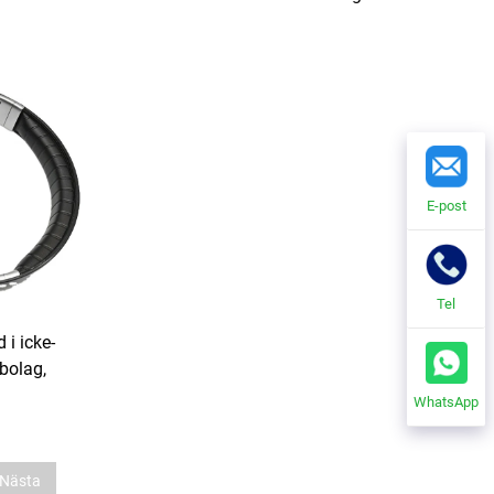
E-post
Tel
i icke-
gbolag,
WhatsApp
Nästa