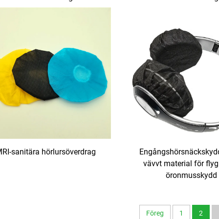
RI-sanitära hörlursöverdrag
Engångshörsnäckskydd 
vävvt material för fly
öronmusskydd
Föreg
1
2