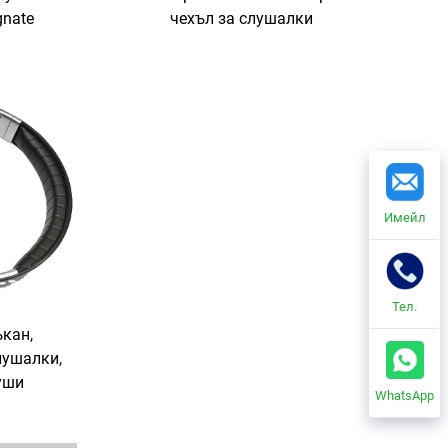
nate
чехъл за слушалки
Имейл
Тел.
ъкан,
лушалки,
уши
WhatsApp