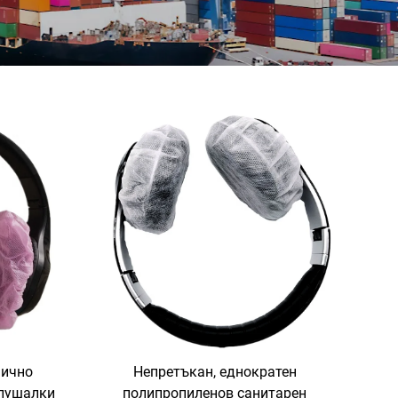
нично
Непретъкан, еднократен
слушалки
полипропиленов санитарен