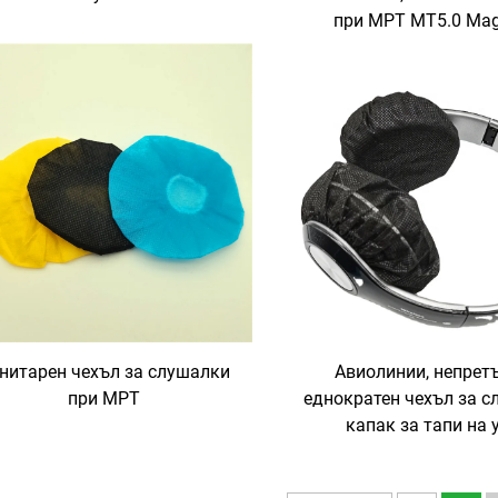
при МРТ MT5.0 Mag
нитарен чехъл за слушалки
Авиолинии, непрет
при МРТ
еднократен чехъл за с
капак за тапи на 