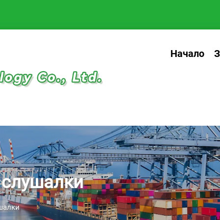
Начало
З
 слушалки
ушалки