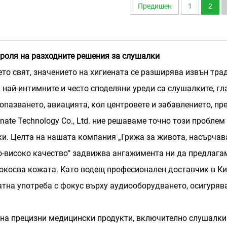
Предишен
1
2
 роля на разходните решения за слушалки
ето свят, значението на хигиената се разширява извън тр
 най-интимните и често споделяни уреди са слушалките, гл
опазването, авиацията, кол центровете и забавлението, пр
ate Technology Co., Ltd. ние решаваме точно този пробле
ки. Целта на нашата компания „Грижа за живота, насърча
о-високо качество“ задвижва ангажимента ни да предлага
докосва кожата. Като водещ професионален доставчик в Ки
тна употреба с фокус върху аудиооборудването, осигурява
на прецизни медицински продукти, включително слушалки з