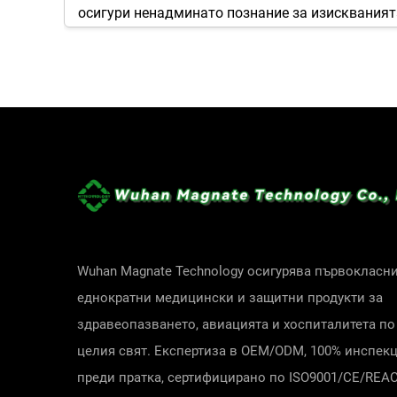
осигури ненадминато познание за изискванията
еднократни чехли за слушалки. Нашите продукт
което е пряк резултат от нашата непоколебим
опитни специалисти. Пазим ревностно нашата 
качество, като превръщаме внедряването на н
хигиена.
Комплексен подход към защитата на акустичн
Терминът еднократна слушалова покривка пред
Всеки вариант е проектиран да осигури безпро
Wuhan Magnate Technology осигурява първокласн
по този начин отговаря на универсална нужда 
еднократни медицински и защитни продукти за
здравеопазването, авиацията и хоспиталитета по
целия свят. Експертиза в OEM/ODM, 100% инспек
Универсални и специализирани покривки за вс
преди пратка, сертифицирано по ISO9001/CE/REA
Нашият асортимент е разработен да бъде както