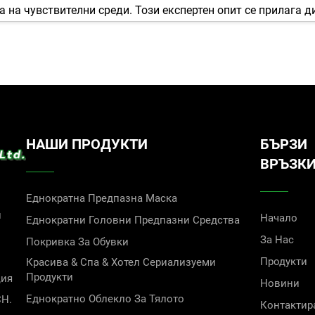
 на чувствителни среди. Този експертен опит се прилага д
и са спечелили доверието на клиенти по целия свят в Евро
а ангажираност към качество и професионалната, компетен
репутация и винаги сме на разположение, за да ви осигур
ашите решения с еднократни чехли за слушалки във взаим
НАШИ ПРОДУКТИ
БЪРЗИ
ВРЪЗК
ото оборудване
ставлява група продукти, внимателно разработени да пас
Еднократна Предпазна Маска
блемна, хигиенна бариера, без да компрометира качеството
и
Начало
Еднократни Головни Предпазни Средства
в множество индустрии.
За Нас
Покривка За Обувки
Продукти
Красива & Спа & Хотел Сериализуеми
Продукти
ция
яка област на приложение
Новини
Еднократно Облекло За Тялото
CH.
 всеобхватен, така и специфичен, осигурявайки ефективна 
Контактир