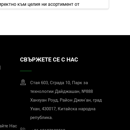
иректно към целия ни асортимент от
па, Северна Америка, Близкия изток и Африка,
тна подкрепа, предоставяна от нашия екип от
им професионално обслужване и безупречно
ноизгодна стъпка към по-високи стандарти за
СВЪРЖЕТЕ СЕ С НАС
И
нат на широк асортимент от аудиоустройства.
Стая 603, Сграда 10, Парк за
 на звука или удобството за потребителя, като
технологии Дайджашан, №888
Ханхуан Роуд, Район Джян'ан, град
Ухан, 430017, Китайска народна
република.
защита за всеки тип устройство, което се
айте Нас