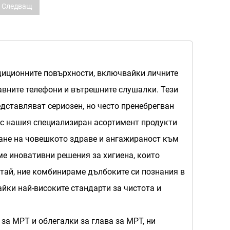
Следващ
адиционните повърхности, включвайки личните
авните телефони и вътрешните слушалки. Тези
едставляват сериозен, но често пренебрегван
м с нашия специализиран асортимент продукти
ване на човешкото здраве и ангажираност към
ме иновативни решения за хигиена, които
тай, ние комбинираме дълбоките си познания в
йки най-високите стандарти за чистота и
а МРТ и облегалки за глава за МРТ, ни