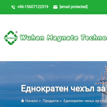
+86-15607122519
[email protected]
Еднократен чехъл за
Начало
>
Продукти
>
Еднократен чехъл за сл