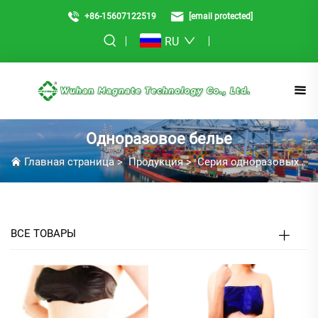
+86-15607122519
[email protected]
RU
Одноразовое белье
Главная страница
>
Продукция
>
Серия одноразовых товаров для красоты, СПА и отелей
ВСЕ ТОВАРЫ