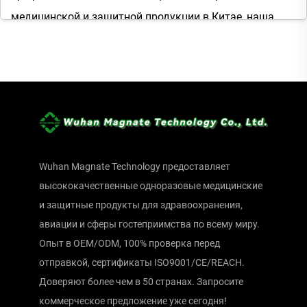
медицинской и защитной продукции в Китае, наша
корпоративная миссия — «Забота о жизни, содействие
здоровью человека и стремление к созданию
медицинских изделий и услуг более высокого
качества» — побуждает нас разрабатывать передовые
решения в области одноразовых головных уборов.
Наш широкий ассортимент предназначен для
Wuhan Magnate Technology предоставляет
удовлетворения разнообразных и строгих требований
высококачественные одноразовые медицинские
различных отраслей, обеспечивая каждого
и защитные продукты для здравоохранения,
специалиста надежной, удобной и эффективной
авиации и сферы гостеприимства по всему миру.
защитой.
Опыт в OEM/ODM, 100% проверка перед
Наш опыт, накопленный в производстве
отправкой, сертификаты ISO9001/CE/REACH.
специализированной продукции, такой как чехлы для
Доверяют более чем в 50 странах. Запросите
поддержки головы при МРТ и нейлоновые сетки для
коммерческое предложение уже сегодня!