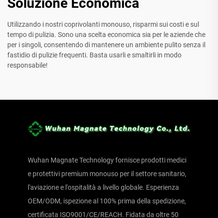
Soluzione Economica
Utilizzando i nostri coprivolanti monouso, risparmi sui costi e sul
tempo di pulizia. Sono una scelta economica sia per le aziende che
per i singoli, consentendo di mantenere un ambiente pulito senza il
fastidio di pulizie frequenti. Basta usarli e smaltirli in modo
responsabile!
Wuhan Magnate Technology fornisce prodotti medici
e protettivi premium monouso per il settore sanitario,
l'aviazione e l'ospitalità a livello globale. Esperienza
OEM/ODM, ispezione al 100% prima della spedizione,
certificata ISO9001/CE/REACH. Fidata da oltre 50