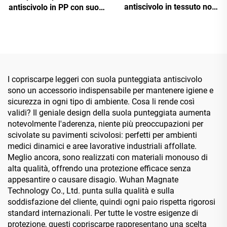
antiscivolo in tessuto non
antiscivolo in PP con suola
tessuto con puntini
punteggiata, copriscarpe
monouso con suola
punteggiata antiscivolo
I copriscarpe leggeri con suola punteggiata antiscivolo
sono un accessorio indispensabile per mantenere igiene e
sicurezza in ogni tipo di ambiente. Cosa li rende così
validi? Il geniale design della suola punteggiata aumenta
notevolmente l'aderenza, niente più preoccupazioni per
scivolate su pavimenti scivolosi: perfetti per ambienti
medici dinamici e aree lavorative industriali affollate.
Meglio ancora, sono realizzati con materiali monouso di
alta qualità, offrendo una protezione efficace senza
appesantire o causare disagio. Wuhan Magnate
Technology Co., Ltd. punta sulla qualità e sulla
soddisfazione del cliente, quindi ogni paio rispetta rigorosi
standard internazionali. Per tutte le vostre esigenze di
protezione, questi copriscarpe rappresentano una scelta