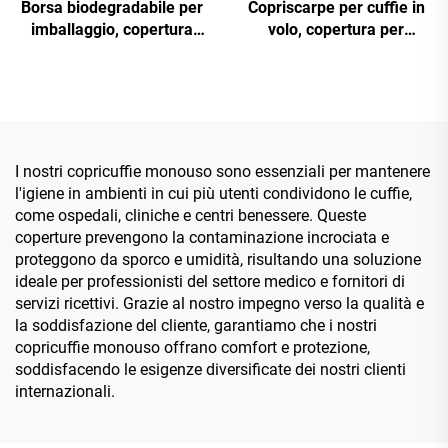
Borsa biodegradabile per
Copriscarpe per cuffie in
imballaggio, copertura
volo, copertura per
monouso in tessuto non
cuscinetti auricolari di
tessuto per auricolari di
compagnie aeree
compagnie aeree
I nostri copricuffie monouso sono essenziali per mantenere
l'igiene in ambienti in cui più utenti condividono le cuffie,
come ospedali, cliniche e centri benessere. Queste
coperture prevengono la contaminazione incrociata e
proteggono da sporco e umidità, risultando una soluzione
ideale per professionisti del settore medico e fornitori di
servizi ricettivi. Grazie al nostro impegno verso la qualità e
la soddisfazione del cliente, garantiamo che i nostri
copricuffie monouso offrano comfort e protezione,
soddisfacendo le esigenze diversificate dei nostri clienti
internazionali.