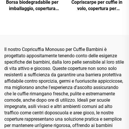
Borsa biodegradabile per
Copriscarpe per cuffie in
imballaggio, copertura
volo, copertura per
monouso in tessuto non
cuscinetti auricolari di
tessuto per auricolari di
compagnie aeree
compagnie aeree
Il nostro Copricuffia Monouso per Cuffie Bambini è
progettato appositamente tenendo conto delle esigenze
specifiche dei bambini, dalla loro pelle sensibile al loro stile
di vita attivo e giocoso. Queste coperture non sono solo
resistenti a sufficienza da garantire una barriera protettiva
affidabile contro sporcizia, germi e fuoriuscite appiccicose,
ma migliorano anche l'esperienza d'ascolto assicurando
che le cuffie rimangano fresche, pulite e estremamente
comode, anche dopo ore di utilizzo. Ideali per scuole
impegnate, asili vivaci e altri ambienti comuni ad alto
traffico come centri doposcuola e aree gioco, le nostre
coperture rappresentano una soluzione pratica e semplice
per mantenere un’igiene rigorosa, offrendo ai bambini