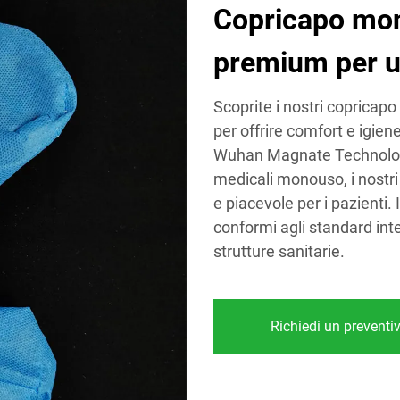
Copricapo mon
premium per 
Scoprite i nostri copricapo
per offrire comfort e igien
Wuhan Magnate Technology C
medicali monouso, i nostri
e piacevole per i pazienti.
conformi agli standard inter
strutture sanitarie.
Richiedi un preventi