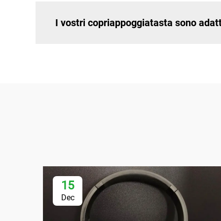
I vostri copriappoggiatasta sono adat
15
Dec