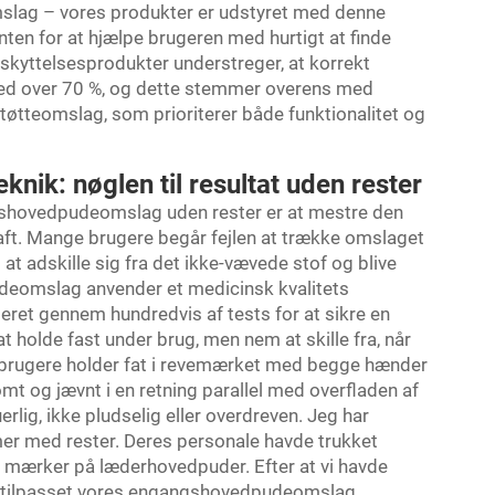
lag – vores produkter er udstyret med denne
nten for at hjælpe brugeren med hurtigt at finde
skyttelsesprodukter understreger, at korrekt
 med over 70 %, og dette stemmer overens med
øtteomslag, som prioriterer både funktionalitet og
knik: nøglen til resultat uden rester
angshovedpudeomslag uden rester er at mestre den
kraft. Mange brugere begår fejlen at trække omslaget
 at adskille sig fra det ikke-vævede stof og blive
eomslag anvender et medicinsk kvalitets
et gennem hundredvis af tests for at sikre en
at holde fast under brug, men nem at skille fra, når
t brugere holder fat i revemærket med begge hænder
og jævnt i en retning parallel med overfladen af
rlig, ikke pludselig eller overdreven. Jeg har
er med rester. Deres personale havde trukket
ge mærker på læderhovedpuder. Efter at vi havde
r tilpasset vores engangshovedpudeomslag,