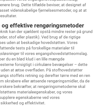
ere brug. Dette tilfælde beviser, at designet af
sset videnskabelige fjernelsesmetoder, og at at
esultater.
re og effektive rengøringsmetoder
knik kan der sjældent opstå mindre rester på grund
æder, stof eller plastik). Ved brug af de rigtige
ses uden at beskadige hovedstøtten. Vores
attende tests på forskellige materialer til
ngsløsninger til vores engangshovedstøtteomslag.
per du en blød klud i en lille mængde
esterne forsigtigt i cirkulære bevægelser – dette
t uden at ætse overfladen. På stofhovedstøtter
 langs stoffets retning og derefter tørre med en ren
som skrabere eller ætsende rengøringsmidler, da de
forskere bekræfter, at rengøringsmetoderne skal
støttens materialeegenskaber, og vores
t supplere egenskaberne ved vores
ikkerhed og effektivitet.