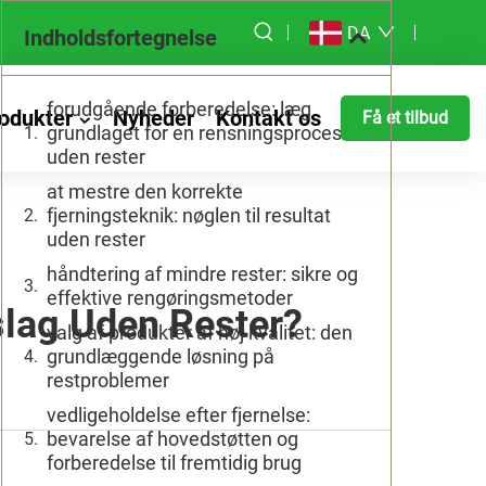
DA
Indholdsfortegnelse
forudgående forberedelse: læg
odukter
Nyheder
Kontakt os
Få et tilbud
grundlaget for en rensningsproces
uden rester
at mestre den korrekte
fjerningsteknik: nøglen til resultat
uden rester
håndtering af mindre rester: sikre og
effektive rengøringsmetoder
lag Uden Rester?
valg af produkter af høj kvalitet: den
grundlæggende løsning på
restproblemer
vedligeholdelse efter fjernelse:
bevarelse af hovedstøtten og
forberedelse til fremtidig brug