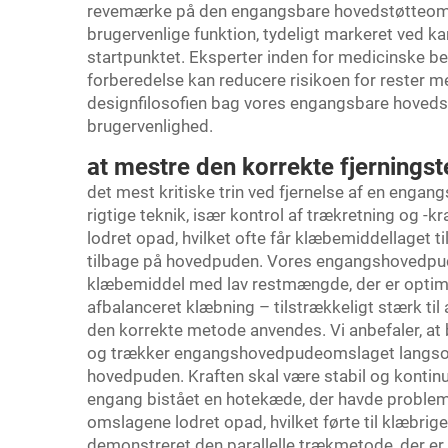
revemærke på den engangsbare hovedstøtteoms
brugervenlige funktion, tydeligt markeret ved ka
startpunktet. Eksperter inden for medicinske be
forberedelse kan reducere risikoen for rester
designfilosofien bag vores engangsbare hovedst
brugervenlighed.
at mestre den korrekte fjerningste
det mest kritiske trin ved fjernelse af en eng
rigtige teknik, især kontrol af trækretning og -
lodret opad, hvilket ofte får klæbemiddellaget til
tilbage på hovedpuden. Vores engangshovedpud
klæbemiddel med lav restmængde, der er optimer
afbalanceret klæbning – tilstrækkeligt stærk til 
den korrekte metode anvendes. Vi anbefaler, a
og trækker engangshovedpudeomslaget langsomt 
hovedpuden. Kraften skal være stabil og kontinue
engang bistået en hotekæde, der havde problem
omslagene lodret opad, hvilket førte til klæbri
demonstreret den parallelle trækmetode, der e