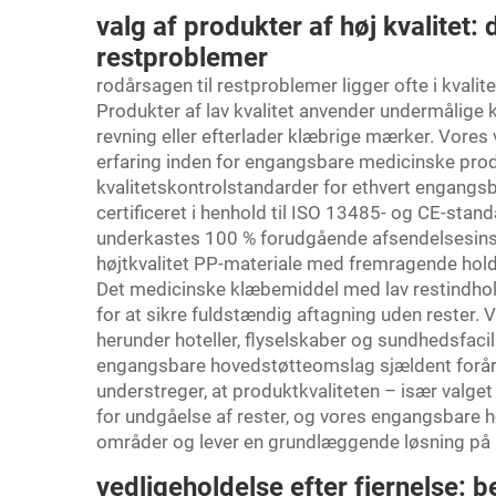
valg af produkter af høj kvalitet
restproblemer
rodårsagen til restproblemer ligger ofte i kval
Produkter af lav kvalitet anvender undermålige k
revning eller efterlader klæbrige mærker. Vo
erfaring inden for engangsbare medicinske prod
kvalitetskontrolstandarder for ethvert engangs
certificeret i henhold til ISO 13485- og CE-sta
underkastes 100 % forudgående afsendelsesinspe
højtkvalitet PP-materiale med fremragende holdb
Det medicinske klæbemiddel med lav restindho
for at sikre fuldstændig aftagning uden rester.
herunder hoteller, flyselskaber og sundhedsfaci
engangsbare hovedstøtteomslag sjældent forår
understreger, at produktkvaliteten – især valge
for undgåelse af rester, og vores engangsbar
områder og lever en grundlæggende løsning på
vedligeholdelse efter fjernelse: 