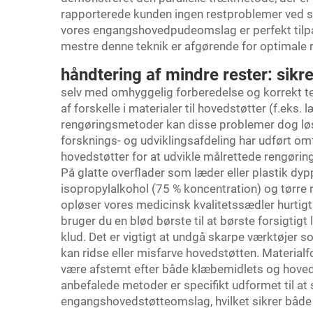
rapporterede kunden ingen restproblemer ved sen
vores engangshovedpudeomslag er perfekt tilpa
mestre denne teknik er afgørende for optimale r
håndtering af mindre rester: sik
selv med omhyggelig forberedelse og korrekt te
af forskelle i materialer til hovedstøtter (f.eks. l
rengøringsmetoder kan disse problemer dog lø
forsknings- og udviklingsafdeling har udført omf
hovedstøtter for at udvikle målrettede rengøri
På glatte overflader som læder eller plastik dyp
isopropylalkohol (75 % koncentration) og tørre r
opløser vores medicinsk kvalitetssædler hurtig
bruger du en blød børste til at børste forsigtigt
klud. Det er vigtigt at undgå skarpe værktøjer 
kan ridse eller misfarve hovedstøtten. Material
være afstemt efter både klæbemidlets og hoved
anbefalede metoder er specifikt udformet til a
engangshovedstøtteomslag, hvilket sikrer både s