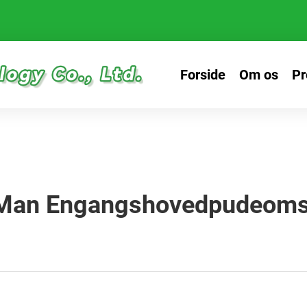
Forside
Om os
Pr
 Man Engangshovedpudeoms