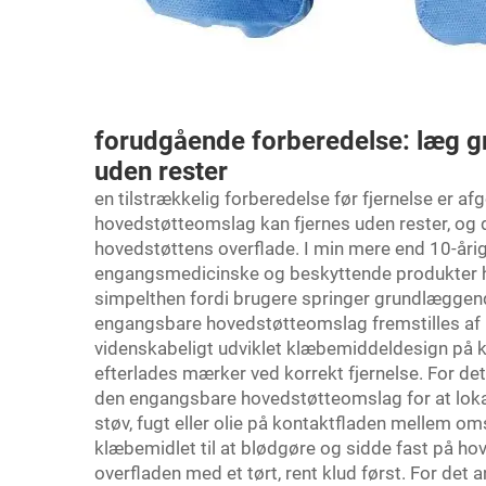
forudgående forberedelse: læg g
uden rester
en tilstrækkelig forberedelse før fjernelse er a
hovedstøtteomslag kan fjernes uden rester, og
hovedstøttens overflade. I min mere end 10-årig
engangsmedicinske og beskyttende produkter ha
simpelthen fordi brugere springer grundlæggen
engangsbare hovedstøtteomslag fremstilles af h
videnskabeligt udviklet klæbemiddeldesign på ka
efterlades mærker ved korrekt fjernelse. For det
den engangsbare hovedstøtteomslag for at lokali
støv, fugt eller olie på kontaktfladen mellem o
klæbemidlet til at blødgøre og sidde fast på hov
overfladen med et tørt, rent klud først. For det