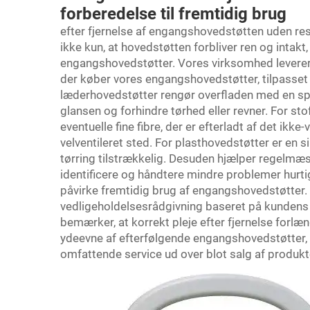
forberedelse til fremtidig brug
efter fjernelse af engangshovedstøtten uden rest
ikke kun, at hovedstøtten forbliver ren og intakt
engangshovedstøtter. Vores virksomhed leverer d
der køber vores engangshovedstøtter, tilpasset 
læderhovedstøtter rengør overfladen med en spec
glansen og forhindre tørhed eller revner. For st
eventuelle fine fibre, der er efterladt af det ikk
velventileret sted. For plasthovedstøtter er en s
tørring tilstrækkelig. Desuden hjælper regelmæ
identificere og håndtere mindre problemer hurti
påvirke fremtidig brug af engangshovedstøtter.
vedligeholdelsesrådgivning baseret på kundens 
bemærker, at korrekt pleje efter fjernelse forlæ
ydeevne af efterfølgende engangshovedstøtter, h
omfattende service ud over blot salg af produkt