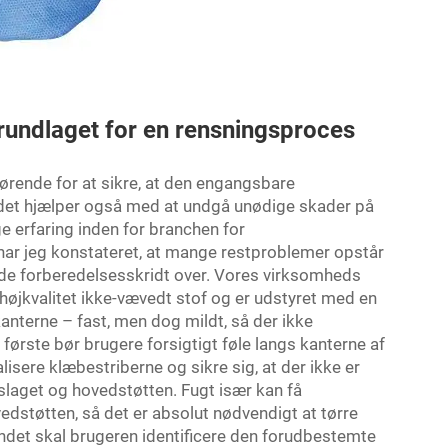
rundlaget for en rensningsproces
fgørende for at sikre, at den engangsbare
 det hjælper også med at undgå unødige skader på
e erfaring inden for branchen for
r jeg konstateret, at mange restproblemer opstår
de forberedelsesskridt over. Vores virksomheds
øjkvalitet ikke-vævedt stof og er udstyret med en
nterne – fast, men dog mildt, så der ikke
 første bør brugere forsigtigt føle langs kanterne af
sere klæbestriberne og sikre sig, at der ikke er
mslaget og hovedstøtten. Fugt især kan få
edstøtten, så det er absolut nødvendigt at tørre
 andet skal brugeren identificere den forudbestemte