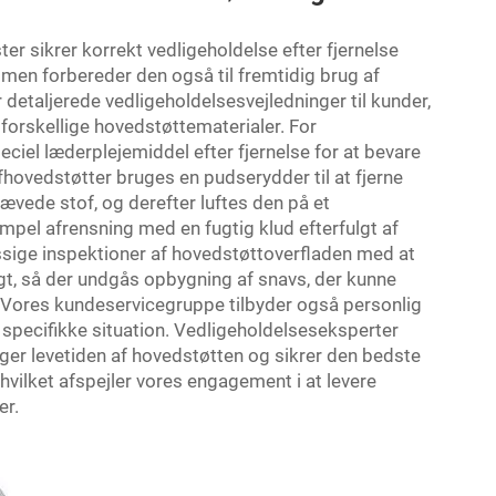
er sikrer korrekt vedligeholdelse efter fjernelse
, men forbereder den også til fremtidig brug af
etaljerede vedligeholdelsesvejledninger til kunder,
forskellige hovedstøttematerialer. For
iel læderplejemiddel efter fjernelse for at bevare
ofhovedstøtter bruges en pudserydder til at fjerne
e-vævede stof, og derefter luftes den på et
impel afrensning med en fugtig klud efterfulgt af
ssige inspektioner af hovedstøttoverfladen med at
gt, så der undgås opbygning af snavs, der kunne
 Vores kundeservicegruppe tilbyder også personlig
specifikke situation. Vedligeholdelseseksperter
nger levetiden af hovedstøtten og sikrer den bedste
vilket afspejler vores engagement i at levere
er.