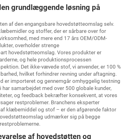
: den grundlæggende løsning på
iteten af den engangsbare hovedstøtteomslag selv.
læbemidler og stoffer, der er sårbare over for
res virksomhed, med mere end 17 års OEM/ODM-
ukter, overholder strenge
bart hovedstøtteomslag. Vores produkter er
ndarderne, og hele produktionsprocessen
ktion. Det ikke-vævede stof, vi anvender, er 100 %
arhed, hvilket forhindrer revning under aftagning.
ld er importeret og gennemgår omhyggelig testning
 Vi har samarbejdet med over 500 globale kunder,
liteter, og feedback bekræfter konsekvent, at vores
sager restproblemer. Branchens eksperter
t af klæbemiddel og stof – er den afgørende faktor
e hovedstøtteomslag udmærker sig på begge
 restproblemerne.
bevarelse af hovedstøtten og